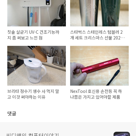
칫솔 살균기 UV-C 건조기능까
스타벅스 스테인레스 텀블러 2
지 좀 써보고 느낀 점
개 세트 크리스마스 선물 2022
구매기
브리타 정수기 생수 사 먹지 말
NexTool 호신용 손전등 꼭 하
고 이것 써야하는 이유
나쯤은 가지고 있어야할 제품
댓글
씨디맨의 컴퓨터이야기