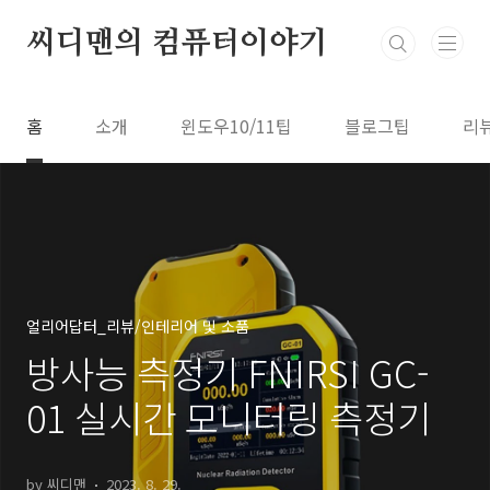
본문 바로가기
씨디맨의 컴퓨터이야기
홈
소개
윈도우10/11팁
블로그팁
리
얼리어답터_리뷰/인테리어 및 소품
방사능 측정기 FNIRSI GC-
01 실시간 모니터링 측정기
by 씨디맨
2023. 8. 29.