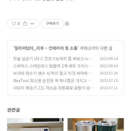
3
구독하기
'
얼리어답터_리뷰
>
인테리어 및 소품
' 카테고리의 다른 글
칫솔 살균기 UV-C 건조기능까지 좀 써보고 느낀
2023.09.14
점
스타벅스 스테인레스 텀블러 2개 세트 크리스마
2023.09.04
(1)
스 선물 2022 구매기
브리타 정수기 생수 사 먹지 말고 이것 써야하는
2023.07.29
(0)
이유
NexTool 호신용 손전등 꼭 하나쯤은 가지고 있
2023.07.15
(1)
어야할 제품
샤오미 제습기 22L 저소음 자동화로 곰팡이 습도
2023.07.11
(0)
제어하기
(0)
관련글