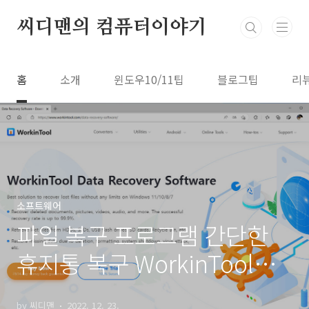
본문 바로가기
씨디맨의 컴퓨터이야기
홈
소개
윈도우10/11팁
블로그팁
리
소프트웨어
파일 복구 프로그램 간단한
휴지통 복구 WorkinTool
Data Recovery Software
by 씨디맨
2022. 12. 23.