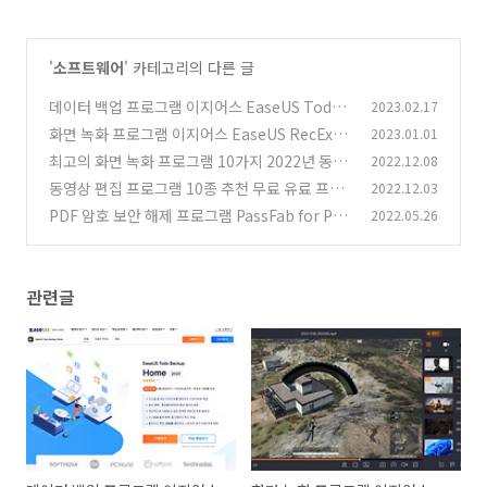
'
소프트웨어
' 카테고리의 다른 글
데이터 백업 프로그램 이지어스 EaseUS Todo
2023.02.17
Backup 사용기
화면 녹화 프로그램 이지어스 EaseUS RecExpe
2023.01.01
(1)
rts 게임 녹화 넷플릭스까지
최고의 화면 녹화 프로그램 10가지 2022년 동영
2022.12.08
(0)
상 녹화 프로그램 추천
동영상 편집 프로그램 10종 추천 무료 유료 프로
2022.12.03
(0)
그램
PDF 암호 보안 해제 프로그램 PassFab for PD
2022.05.26
(0)
F 암호 뚫기
(3)
관련글