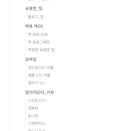
유용한_팁
블로그_팁
맥북 맥OS
맥 관련 리뷰
맥 프로그래밍
맥관련 유용한 팁
모바일
안드로이드 어플
애플 iOS 어플
갤럭시 S3
얼리어답터_리뷰
스마트기기
컴퓨터
모니터
그래픽카드
하드디스크