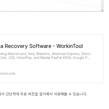
a Recovery Software - WorkinTool
uding Mastercard, Visa, Maestro, American Express, Disco
 Club, JCB, UnionPay, and Mada) PayPal iDEAL Google Pay
y) Apple Pay (HTTPS pages on Safari only) Wire Transfer
PA/BACS)
ntool.com
e 사이트에서 간단하게 무료 버전을 설치해서 사용해볼 수 있습니다.