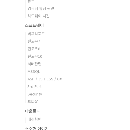
뉴스
컴퓨터 튜닝 관련
하드웨어 사전
소프트웨어
버그리포트
윈도우7
윈도우8
윈도우10
서버관련
MSSQL
ASP / JS / CSS / C#
3rd Part
Security
포토샵
다운로드
배경화면
소소한 이야기