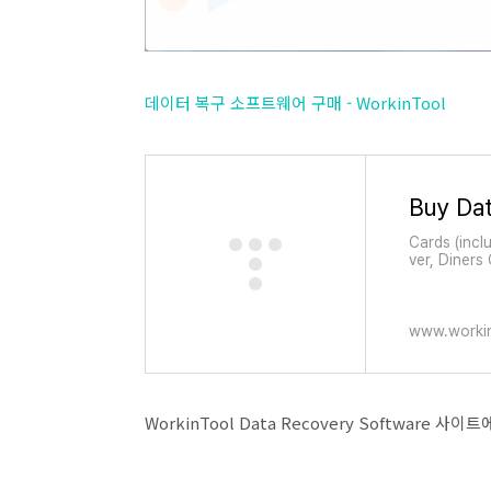
데이터 복구 소프트웨어 구매 - WorkinTool
Buy Dat
Cards (incl
ver, Diners
(Chrome onl
s (ACH/SE
www.worki
WorkinTool Data Recovery Softwar