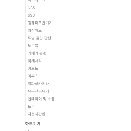
NAS
SSD
컴퓨터주변기기
외장하드
튜닝 쿨링 관련
노트북
카메라 관련
악세서리
키보드
마우스
열화상카메라
유무선공유기
인테리어 및 소품
드론
자동차관련
하드웨어