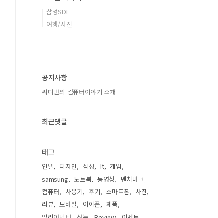
삼성SDI
여행/사진
공지사항
씨디맨의 컴퓨터이야기 소개
최근댓글
태그
인텔
디자인
삼성
It
게임
samsung
노트북
동영상
벤치마크
컴퓨터
사용기
후기
스마트폰
사진
리뷰
모바일
아이폰
제품
얼리어답터
성능
Review
이벤트