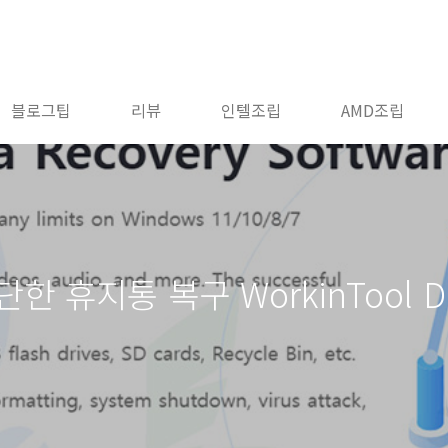
블로그팁
리뷰
인텔조립
AMD조립
휴지통 복구 WorkinTool Dat