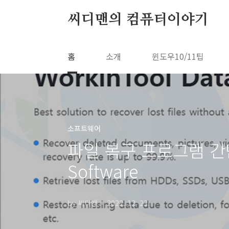
본문 바로가기
씨디맨의 컴퓨터이야기
홈
소개
윈도우10/11팁
소프트웨어
파일 복구 프로그램 간단한 
Software
by 씨디맨
2022. 12. 23.