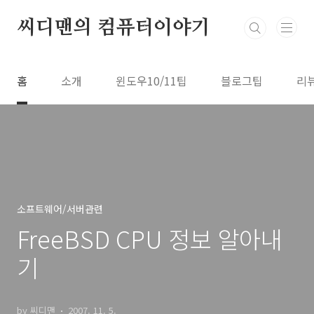
본문 바로가기
씨디맨의 컴퓨터이야기
홈
소개
윈도우10/11팁
블로그팁
리
소프트웨어/서버관련
FreeBSD CPU 정보 알아내
기
by 씨디맨
2007. 11. 5.