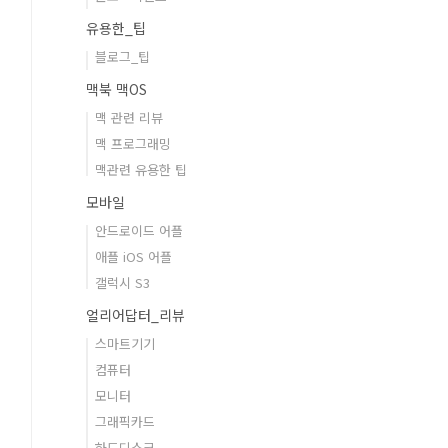
유용한_팁
블로그_팁
맥북 맥OS
맥 관련 리뷰
맥 프로그래밍
맥관련 유용한 팁
모바일
안드로이드 어플
애플 iOS 어플
갤럭시 S3
얼리어답터_리뷰
스마트기기
컴퓨터
모니터
그래픽카드
하드디스크