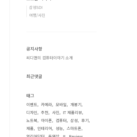
삼성SDI
여행/사진
공지사항
씨디맨의 컴퓨터이야기 소개
최근댓글
태그
이벤트
카메라
모바일
개봉기
디자인
추천
사진
IT 제품리뷰
노트북
아이폰
컴퓨터
삼성
후기
제품
인테리어
성능
스마트폰
얼리어답터
동영상
It
Review