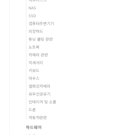
NAS
SSD
컴퓨터주변기기
외장하드
튜닝 쿨링 관련
노트북
카메라 관련
악세서리
키보드
마우스
열화상카메라
유무선공유기
인테리어 및 소품
드론
자동차관련
하드웨어