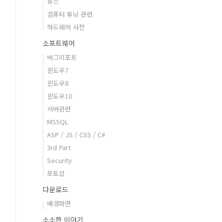
뉴스
컴퓨터 튜닝 관련
하드웨어 사전
소프트웨어
버그리포트
윈도우7
윈도우8
윈도우10
서버관련
MSSQL
ASP / JS / CSS / C#
3rd Part
Security
포토샵
다운로드
배경화면
소소한 이야기