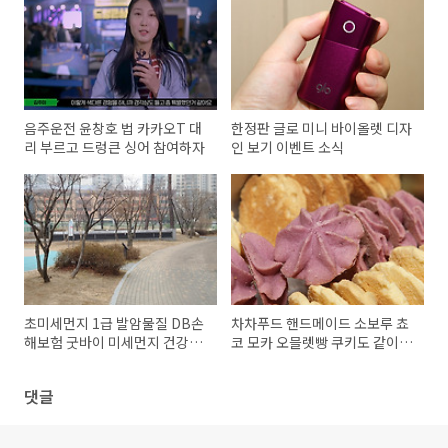
음주운전 윤창호 법 카카오T 대
한정판 글로 미니 바이올렛 디자
리 부르고 드렁큰 싱어 참여하자
인 보기 이벤트 소식
초미세먼지 1급 발암물질 DB손
차차푸드 핸드메이드 소보루 쵸
해보험 굿바이 미세먼지 건강보
코 모카 오믈렛빵 쿠키도 같이
험
먹기
댓글