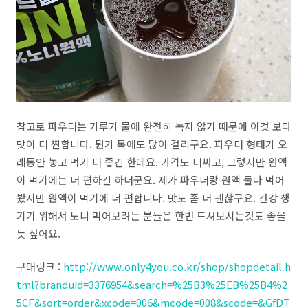
참고로 파우더는 가루가 물에 완전히 녹지 않기 때문에 이것 보다
맛이 더 찐합니다. 뭔가 목에도 많이 걸리구요. 파우더 형태가 오
래동안 놓고 먹기 더 좋긴 한데요. 가격도 더싸고, 그렇지만 원액
이 먹기에는 더 편하긴 하더군요. 제가 파우더랑 원액 둘다 먹어
봤지만 원액이 먹기에 더 편합니다. 맛도 좀 더 괜찮구요. 건강 챙
기기 위해서 노니 먹어보려는 분들은 한번 드셔보시는것도 좋을
듯 싶어요.
구매링크 :
http://www.only4you.co.kr/shop/shopdetail.h
tml?branduid=3376954&search=%25B3%25EB%25B4%2
5CF&sort=order&xcode=006&mcode=008&scode=&GfDT