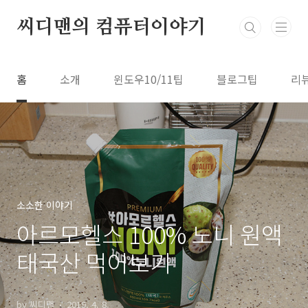
본문 바로가기
씨디맨의 컴퓨터이야기
홈
소개
윈도우10/11팁
블로그팁
리
소소한 이야기
아르모헬스 100% 노니 원액
태국산 먹어보기
by 씨디맨
2019. 4. 8.