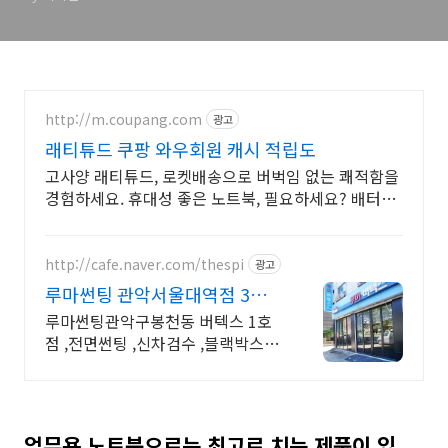
http://m.coupang.com
광고
래티튜드 쿠팡 와우회원 캐시 적립도
고사양 래티튜드, 로켓배송으로 버벅임 없는 쾌적함을
경험하세요. 휴대성 좋은 노트북, 필요하세요? 배터리
걱정 없이 쿠팡에서 구매하세요.
http://cafe.naver.com/thespi
광고
루마썬팅 관악서울대역점 3m
크리스탈라인인증점
루마썬팅관악구봉천동 버텍스 1호
점 ,전면썬팅 ,신차검수 ,블랙박스 ,
동호회지정카페 전화주시면 자세한
상담 드립니다 .
업무용 노트북으로는 최고로 치는 제품이 있