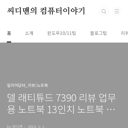
본문 바로가기
씨디맨의 컴퓨터이야기
홈
소개
윈도우10/11팁
블로그팁
리
얼리어답터_리뷰/노트북
델 래티튜드 7390 리뷰 업무
용 노트북 13인치 노트북 거
의 모든 기능을 넣은
by 씨디맨
2019. 2. 1.