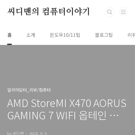
본문 바로가기
씨디맨의 컴퓨터이야기
홈
소개
윈도우10/11팁
블로그팁
리
얼리어답터_리뷰/컴퓨터
AMD StoreMI X470 AORUS
GAMING 7 WIFI 옵테인 메모
리 이용하기
by 씨디맨
2018. 9. 5.