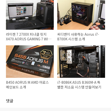
라이젠 7 2700X 피나클 릿지
씨디맨이 사용하는 Aorus i7-
X470 AORUS GAMING 7 WIFI
8700K 시스템 소개
조합
B450 AORUS M AMD 어로스
i7-8086K ASUS B360M-A 특
메인보드 소개
별한 저소음 시스템 만들어보기
댓글