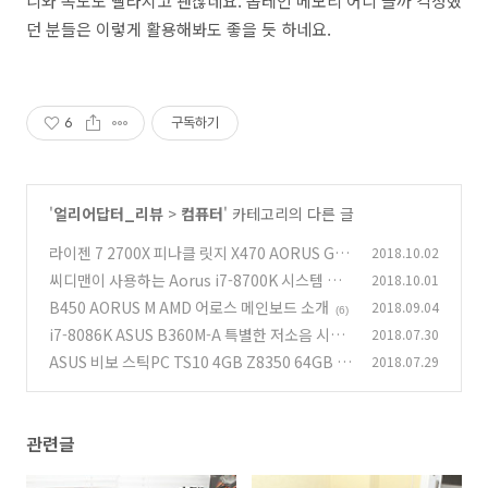
니와 속도도 빨라지고 괜찮네요. 옵테인 메모리 어디 쓸까 걱정했
던 분들은 이렇게 활용해봐도 좋을 듯 하네요.
6
구독하기
'
얼리어답터_리뷰
>
컴퓨터
' 카테고리의 다른 글
라이젠 7 2700X 피나클 릿지 X470 AORUS GA
2018.10.02
MING 7 WIFI 조합
씨디맨이 사용하는 Aorus i7-8700K 시스템 소
2018.10.01
(0)
개
B450 AORUS M AMD 어로스 메인보드 소개
2018.09.04
(3)
(6)
i7-8086K ASUS B360M-A 특별한 저소음 시스
2018.07.30
템 만들어보기
ASUS 비보 스틱PC TS10 4GB Z8350 64GB 사
2018.07.29
(1)
용기
(4)
관련글