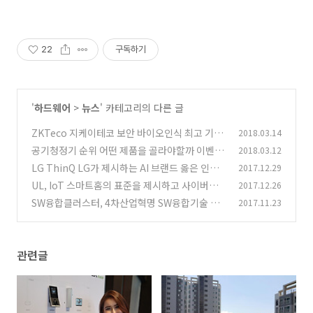
22
구독하기
'
하드웨어
>
뉴스
' 카테고리의 다른 글
ZKTeco 지케이테코 보안 바이오인식 최고 기업
2018.03.14
한국 상륙
공기청정기 순위 어떤 제품을 골라야할까 이벤트
2018.03.12
(2)
까지
LG ThinQ LG가 제시하는 AI 브랜드 옳은 인공
2017.12.29
(3)
지능가전
UL, IoT 스마트홈의 표준을 제시하고 사이버보
2017.12.26
(0)
안 상호운용성 높인다
SW융합클러스터, 4차산업혁명 SW융합기술 위
2017.11.23
(1)
한 시작
(0)
관련글