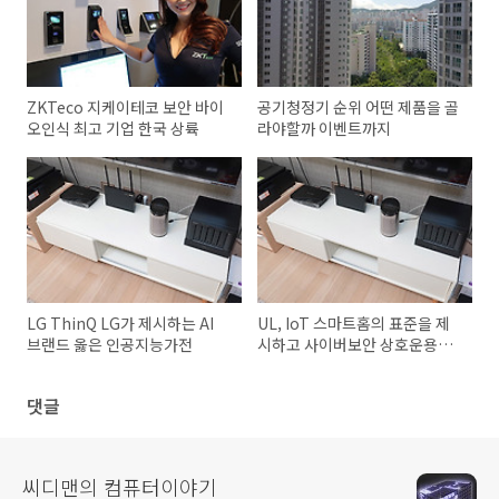
ZKTeco 지케이테코 보안 바이
공기청정기 순위 어떤 제품을 골
오인식 최고 기업 한국 상륙
라야할까 이벤트까지
LG ThinQ LG가 제시하는 AI
UL, IoT 스마트홈의 표준을 제
브랜드 옳은 인공지능가전
시하고 사이버보안 상호운용성
높인다
댓글
씨디맨의 컴퓨터이야기