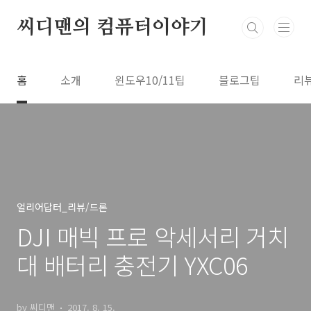
본문 바로가기
씨디맨의 컴퓨터이야기
홈
소개
윈도우10/11팁
블로그팁
리
얼리어답터_리뷰/드론
DJI 매빅 프로 악세서리 거치
대 배터리 충전기 YXC06
by 씨디맨
2017. 8. 15.