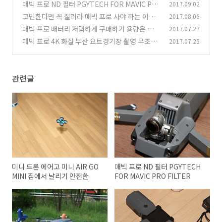
기 안전한
매빅 프로 ND 필터 PGYTECH FOR MAVIC PR
2017.09.02
(8)
O FILTER
고민한다면 꼭 질러라 매빅 프로 사야 하는 이유
2017.08.06
(3)
매빅 프로 배터리 저렴하게 구매하기 용량은 더
2017.07.27
(5)
높아
매빅 프로 4K 화질 부산 요트경기장 촬영 무조건
2017.07.25
(6)
질러라
(4)
관련글
미니 드론 에어고 미니 AIR GO
매빅 프로 ND 필터 PGYTECH
MINI 집에서 날리기 안전한
FOR MAVIC PRO FILTER