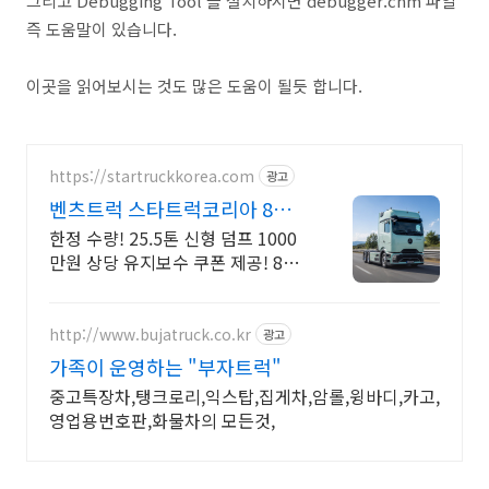
그리고 Debugging Tool 을 설치하시면 debugger.chm 파일
즉 도움말이 있습니다.
이곳을 읽어보시는 것도 많은 도움이 될듯 합니다.
https://startruckkorea.com
광고
벤츠트럭 스타트럭코리아 8월
구매고객 월 할부금0원
한정 수량! 25.5톤 신형 덤프 1000
만원 상당 유지보수 쿠폰 제공! 8월
구매 고객을 위한 혜택을 지금 바로
만나보세요!
http://www.bujatruck.co.kr
광고
가족이 운영하는 "부자트럭"
중고특장차,탱크로리,익스탑,집게차,암롤,윙바디,카고,
영업용번호판,화물차의 모든것,