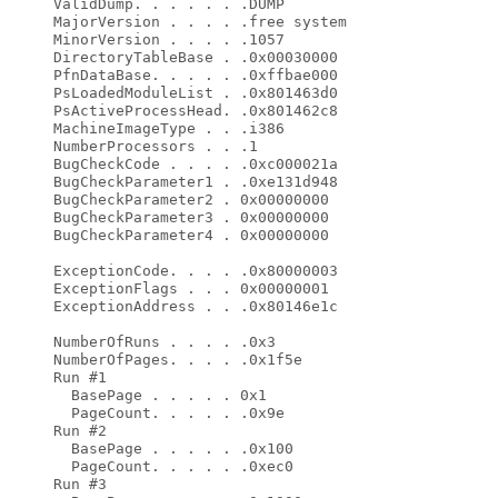
   ValidDump. . . . . . .DUMP

   MajorVersion . . . . .free system

   MinorVersion . . . . .1057

   DirectoryTableBase . .0x00030000

   PfnDataBase. . . . . .0xffbae000

   PsLoadedModuleList . .0x801463d0

   PsActiveProcessHead. .0x801462c8

   MachineImageType . . .i386

   NumberProcessors . . .1

   BugCheckCode . . . . .0xc000021a

   BugCheckParameter1 . .0xe131d948

   BugCheckParameter2 . 0x00000000

   BugCheckParameter3 . 0x00000000

   BugCheckParameter4 . 0x00000000

   ExceptionCode. . . . .0x80000003

   ExceptionFlags . . . 0x00000001

   ExceptionAddress . . .0x80146e1c

   NumberOfRuns . . . . .0x3

   NumberOfPages. . . . .0x1f5e

   Run #1

     BasePage . . . . . 0x1

     PageCount. . . . . .0x9e

   Run #2

     BasePage . . . . . .0x100

     PageCount. . . . . .0xec0

   Run #3
