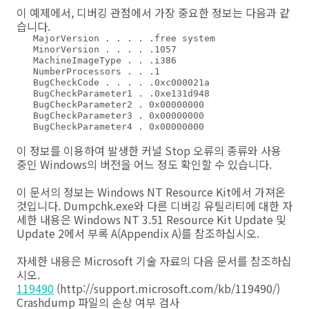
이 예제에서, 디버깅 관점에서 가장 중요한 정보는 다음과 같
습니다.
   MajorVersion . . . . .free system

   MinorVersion . . . . .1057

   MachineImageType . . .i386

   NumberProcessors . . .1

   BugCheckCode . . . . .0xc000021a

   BugCheckParameter1 . .0xe131d948

   BugCheckParameter2 . 0x00000000

   BugCheckParameter3 . 0x00000000

   BugCheckParameter4 . 0x00000000

이 정보를 이용하여 발생한 커널 Stop 오류의 종류와 사용
중인 Windows의 버전을 어느 정도 확인할 수 있습니다.
이 문서의 정보는 Windows NT Resource Kit에서 가져온
것입니다. Dumpchk.exe와 다른 디버깅 유틸리티에 대한 자
세한 내용은 Windows NT 3.51 Resource Kit Update 및
Update 2에서 부록 A(Appendix A)를 참조하십시오.
자세한 내용은 Microsoft 기술 자료의 다음 문서를 참조하십
시오.
119490
(http://support.microsoft.com/kb/119490/)
Crashdump 파일의 손상 여부 검사