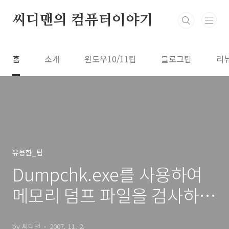
본문 바로가기
씨디맨의 컴퓨터이야기
홈
소개
윈도우10/11팁
블로그팁
리
유용한_팁
Dumpchk.exe를 사용하여
메모리 덤프 파일을 검사하는
방법
by 씨디맨
2007. 11. 2.