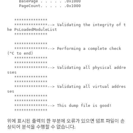
     BasePage . . . . . .0x1000

     PageCount. . . . . .0x1000

   **************

   **************--> Validating the integrity of t
he PsLoadedModuleList

   **************

   **************

   **************--> Performing a complete check 
(^C to end)

   **************

   **************

   **************--> Validating all physical addre
sses

   **************

   **************

   **************--> Validating all virtual addres
ses

   **************

   **************

   **************--> This dump file is good!

   **************

위에 표시된 출력의 한 부분에 오류가 있으면 덤프 파일이 손
상되어 분석을 수행할 수 없습니다.