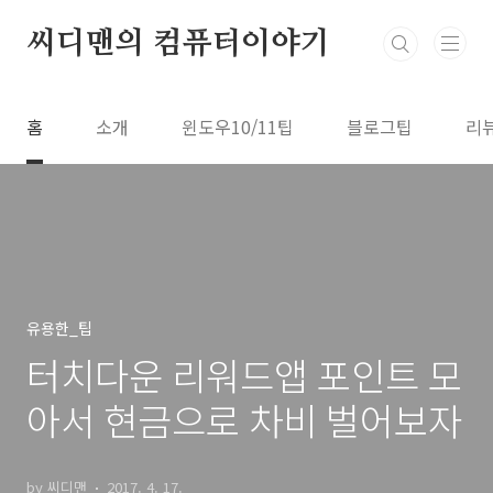
본문 바로가기
씨디맨의 컴퓨터이야기
홈
소개
윈도우10/11팁
블로그팁
리
유용한_팁
터치다운 리워드앱 포인트 모
아서 현금으로 차비 벌어보자
by 씨디맨
2017. 4. 17.