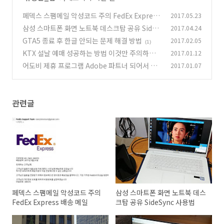
페덱스 스팸메일 악성코드 주의 FedEx Express
2017.05.23
배송 메일
삼성 스마트폰 화면 노트북 데스크탑 공유 SideS
2017.04.24
(3)
ync 사용법
GTA5 종료 후 한글 안되는 문제 해결 방법
2017.02.05
(9)
(1)
KTX 설날 예매 성공하는 방법 이것만 주의하면
2017.01.12
어도비 제휴 프로그램 Adobe 파트너 되어서 광
2017.01.07
(3)
고 수익을
(9)
관련글
페덱스 스팸메일 악성코드 주의
삼성 스마트폰 화면 노트북 데스
FedEx Express 배송 메일
크탑 공유 SideSync 사용법