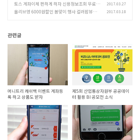
리하자
토스 계좌이체 편하게 하자 신용정보조회 무료로
2017.03.27
(0)
알아보자
올리브영 6000원할인 봄맞이 행사 컬러팝뷰티톡
2017.03.18
(4)
사은품
(4)
관련글
머니트리 캐쉬백 이벤트 계좌등
제5회 산업통상자원부 공공데이
록 하고 상품도 받자
터 활용 BI 공모전 소식