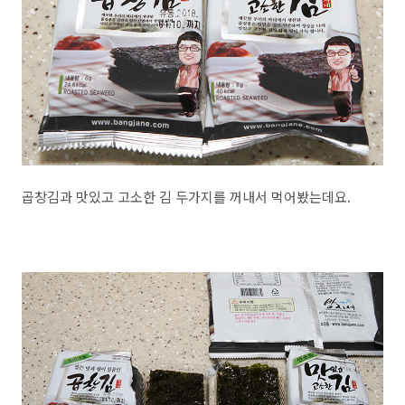
곱창김과 맛있고 고소한 김 두가지를 꺼내서 먹어봤는데요.