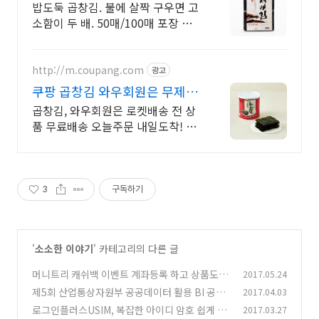
까지 맛있는 바삭함
밥도둑 곱창김. 불에 살짝 구우면 고
소함이 두 배. 50매/100매 포장 출
고
http://m.coupang.com
광고
쿠팡 곱창김 와우회원은 무제한
무료 배송
곱창김, 와우회원은 로켓배송 전 상
품 무료배송 오늘주문 내일도착! 꼭
필요한 제품은 쿠팡에서 더 저렴하
게, 로켓배송으로 더 빠르게!
3
구독하기
'
소소한 이야기
' 카테고리의 다른 글
머니트리 캐쉬백 이벤트 계좌등록 하고 상품도 받
2017.05.24
자
제5회 산업통상자원부 공공데이터 활용 BI 공모
2017.04.03
(1)
전 소식
로그인플러스USIM, 복잡한 아이디 암호 쉽게 관
2017.03.27
(0)