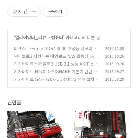
8
구독하기
'
얼리어답터_리뷰
>
컴퓨터
' 카테고리의 다른 글
티포스 T-Force DDR4 3000 고성능 메모리 대
2016.11.08
중화
썬더볼트3 지원하는 메인보드 NAS 활용성
2016.10.26
(5)
(2)
기가바이트 썬더볼트3 USB 3.1 성능 AKiTio N
2016.09.28
T2 U3.1
기가바이트 H170 DESIGNARE 기본기 탄탄한
2016.09.27
(13)
메인보드
기가바이트 GA-Z170X-UD3 Ultra 장착 설치기
2016.08.29
(0)
(1)
관련글