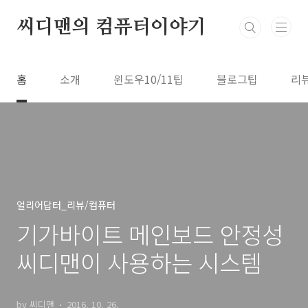
본문 바로가기
씨디맨의 컴퓨터이야기
홈
소개
윈도우10/11팁
블로그팁
리
얼리어답터_리뷰/컴퓨터
기가바이트 메인보드 안정성
씨디맨이 사용하는 시스템
by 씨디맨
2016. 10. 26.