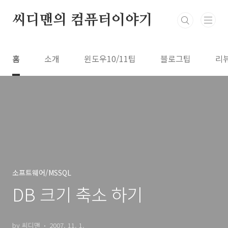
본문 바로가기
씨디맨의 컴퓨터이야기
홈
소개
윈도우10/11팁
블로그팁
리
소프트웨어/MSSQL
DB 크기 축소 하기
by 씨디맨
2007. 11. 1.