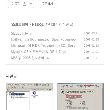
공감
구독하기
'
소프트웨어
>
MSSQL
' 카테고리의 다른 글
SELECT 문
2008.03.21
(0)
[DBNETLIB][ConnectionOpen (Connect
2008.01.28
()).]SQL Server가 없거나 액세스할 수 없습니
Microsoft OLE DB Provider for SQL Server
2008.01.18
다.
(0x80004005) 이유: 트러스트된 SQL Server
(0)
Mysql 4.X 5.X 유저추가 및 DB 설정
2007.11.01
(4)
연결과 관련되지 않았습니다
(13)
MSSQL 2005 설치방법
2007.11.01
(5)
관련글