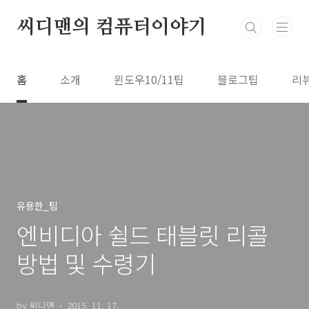
본문 바로가기
씨디맨의 컴퓨터이야기
홈
소개
윈도우10/11팁
블로그팁
리
유용한_팁
엔비디아 쉴드 태블릿 리콜
방법 및 수령기
by 씨디맨
2015. 11. 17.