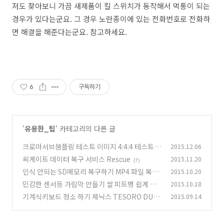
저도 찾아보니 가끔 새제품이 킬 스위치가 동작해서 먹통이 되는
경우가 있다는군요. 그 경우 노란종이에 있는 전화번호로 전화하
면 해결을 해준다는군요. 참고하세요.
6
구독하기
'
유용한_팁
' 카테고리의 다른 글
크로마서브샘플링 테스트 이미지 4:4:4 테스트
2015.12.06
씨게이트 데이터 복구 서비스 Rescue
2015.11.20
(5)
(7)
인식 안되는 SD메모리 복구하기 MP4 파일 복구
2015.10.20
민감한 센서등 가림막 만들기 쌀 피트병 쉽게 넣
2015.10.18
(4)
기
기계식키보드 청소 하기 제닉스 TESORO DUR
2015.09.14
(3)
ANDAL ULTIMATE
(10)