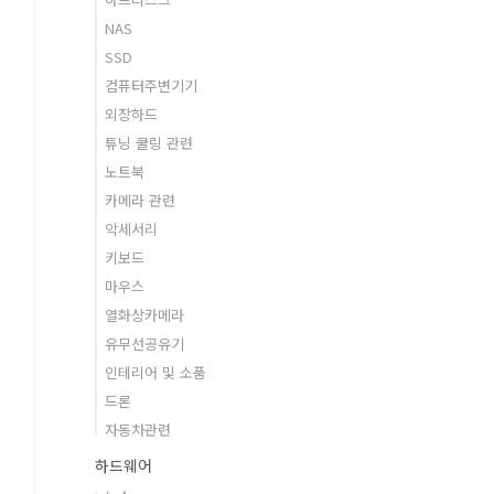
NAS
SSD
컴퓨터주변기기
외장하드
튜닝 쿨링 관련
노트북
카메라 관련
악세서리
키보드
마우스
열화상카메라
유무선공유기
인테리어 및 소품
드론
자동차관련
하드웨어