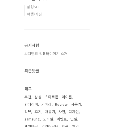
삼성SDI
여행/사진
공지사항
씨디맨의 컴퓨터이야기 소개
최근댓글
태그
추천
삼성
스마트폰
아이폰
인테리어
카메라
Review
사용기
리뷰
후기
개봉기
사진
디자인
samsung
모바일
이벤트
인텔
벤치마크
얼리어답터
제품
게임