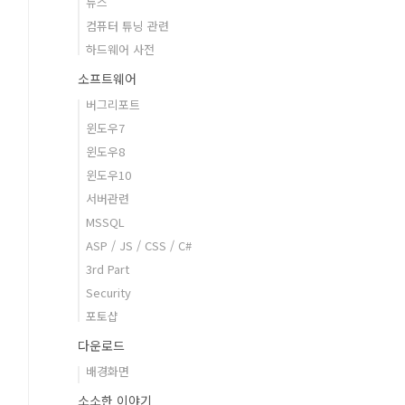
뉴스
컴퓨터 튜닝 관련
하드웨어 사전
소프트웨어
버그리포트
윈도우7
윈도우8
윈도우10
서버관련
MSSQL
ASP / JS / CSS / C#
3rd Part
Security
포토샵
다운로드
배경화면
소소한 이야기