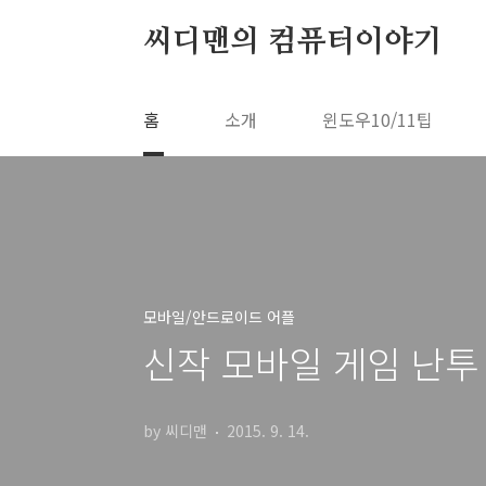
본문 바로가기
씨디맨의 컴퓨터이야기
홈
소개
윈도우10/11팁
모바일/안드로이드 어플
신작 모바일 게임 난투
by 씨디맨
2015. 9. 14.