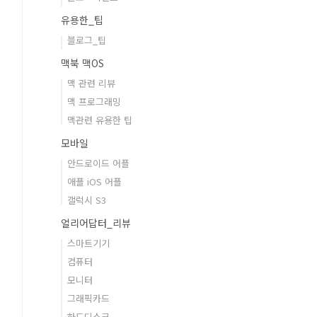
유용한_팁
블로그_팁
맥북 맥OS
맥 관련 리뷰
맥 프로그래밍
맥관련 유용한 팁
모바일
안드로이드 어플
애플 iOS 어플
갤럭시 S3
얼리어답터_리뷰
스마트기기
컴퓨터
모니터
그래픽카드
하드디스크