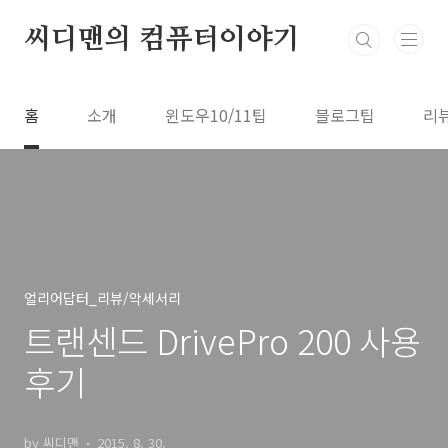
본문 바로가기
씨디맨의 컴퓨터이야기
홈
소개
윈도우10/11팁
블로그팁
리
얼리어답터_리뷰/악세서리
트랜센드 DrivePro 200 사용
후기
by 씨디맨
2015. 8. 30.