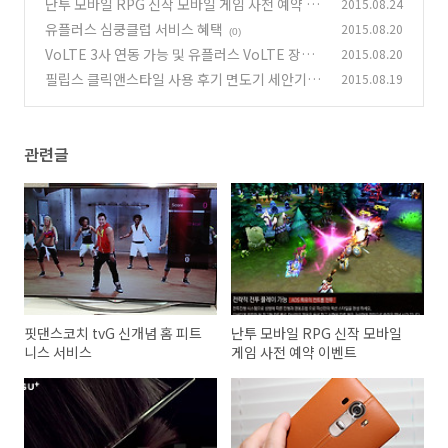
난투 모바일 RPG 신작 모바일 게임 사전 예약 이
2015.08.24
벤트
유플러스 심쿵클럽 서비스 혜택
2015.08.20
(0)
(0)
VoLTE 3사 연동 가능 및 유플러스 VoLTE 장점
2015.08.20
필립스 클릭앤스타일 사용 후기 면도기 세안기 수
2015.08.19
(0)
염정리
(1)
관련글
핏댄스코치 tvG 신개념 홈 피트
난투 모바일 RPG 신작 모바일
니스 서비스
게임 사전 예약 이벤트