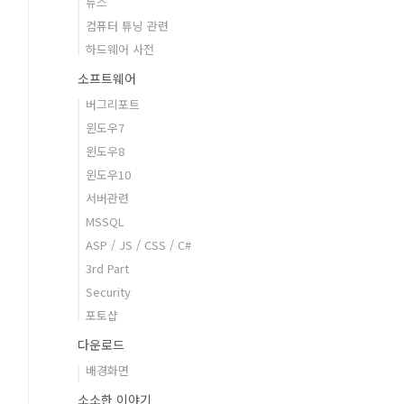
뉴스
컴퓨터 튜닝 관련
하드웨어 사전
소프트웨어
버그리포트
윈도우7
윈도우8
윈도우10
서버관련
MSSQL
ASP / JS / CSS / C#
3rd Part
Security
포토샵
다운로드
배경화면
소소한 이야기