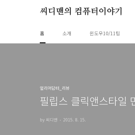
본문 바로가기
씨디맨의 컴퓨터이야기
홈
소개
윈도우10/11팁
얼리어답터_리뷰
필립스 클릭앤스타일 
by 씨디맨
2015. 8. 15.