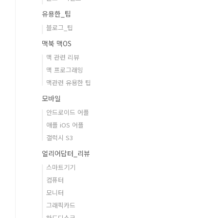
유용한_팁
블로그_팁
맥북 맥OS
맥 관련 리뷰
맥 프로그래밍
맥관련 유용한 팁
모바일
안드로이드 어플
애플 iOS 어플
갤럭시 S3
얼리어답터_리뷰
스마트기기
컴퓨터
모니터
그래픽카드
하드디스크