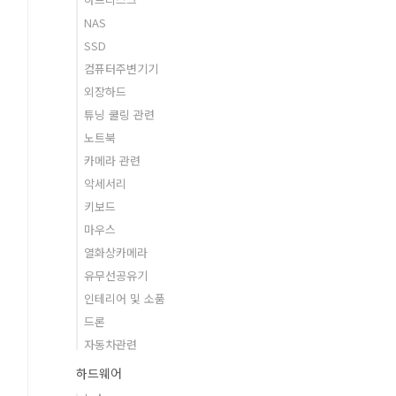
NAS
SSD
컴퓨터주변기기
외장하드
튜닝 쿨링 관련
노트북
카메라 관련
악세서리
키보드
마우스
열화상카메라
유무선공유기
인테리어 및 소품
드론
자동차관련
하드웨어