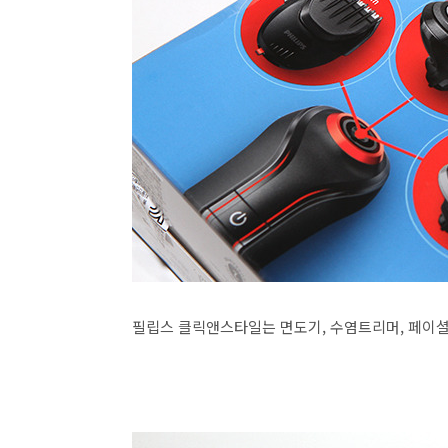
필립스 클릭앤스타일는 면도기, 수염트리머, 페이셜