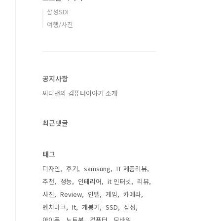
삼성SDI
여행/사진
공지사항
씨디맨의 컴퓨터이야기 소개
최근댓글
태그
디자인
후기
samsung
IT 제품리뷰
추천
성능
인테리어
it 인터넷
리뷰
사진
Review
인텔
게임
카메라
벤치마크
It
개봉기
SSD
삼성
아이폰
노트북
컴퓨터
모바일