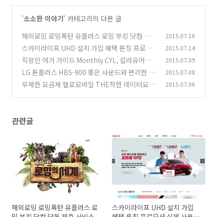
'
소소한 이야기
' 카테고리의 다른 글
해외로밍 로밍폭탄 유플러스 로밍 부킹 닷컴 단독
2015.07.16
제휴 서비스
스카이라이프 UHD 설치 가입 혜택 론칭 프로모
2015.07.14
(0)
션 실제 사용후기
직장인 여가 가이드 Monthly CYL, 컬러유어라
2015.07.09
(1)
이프
LG 톤플러스 HBS-900 좋은 사운드와 편리한 사
2015.07.08
(1)
용
무제한 요금제 헬로모바일 THE착한 데이터요금
2015.07.06
(1)
제
(2)
관련글
해외로밍 로밍폭탄 유플러스 로
스카이라이프 UHD 설치 가입
밍 부킹 닷컴 단독 제휴 서비스
혜택 론칭 프로모션 실제 사용후