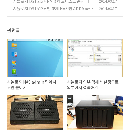
시놀로지 DS1513+ RAID 하드디스크 순서 바꾸
2014.03.17
(35)
기
시놀로지 DS1513+ 팬 교체 NAS 팬 ADDA 녹투
2014.03.17
(12)
아
(0)
관련글
시놀로지 NAS admin 막아서
시놀로지 외부 액세스 설정으로
보안 높이기
외부에서 접속하기