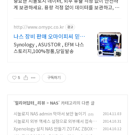
중요한 시놀로지 데이터, 외부 유출 걱정 없이 안전하
게 보관하세요. 용량 걱정 없이 데이터를 보관하고, 로
켓배송으로 빠르게 받아보세요.
http://www.omypc.co.kr
광고
나스 장비 판매 오마이피씨 믿을
수 있는 24년차 쇼핑몰
Synology , ASUSTOR , EFM 나스
스토리지,100%정품,당일발송
5
구독하기
'
얼리어답터_리뷰
>
NAS
' 카테고리의 다른 글
시놀로지 NAS admin 막아서 보안 높이기
2014.11.03
(10)
시놀로지 외부 액세스 설정으로 외부에서 접속하
2014.10.31
기
Xpenology 설치 NAS 만들기 ZOTAC ZBOX n
2014.10.12
(19)
ano CI320