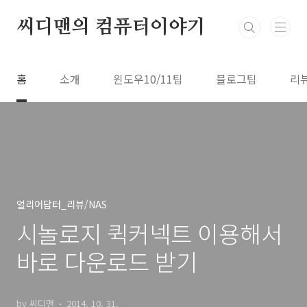
본문 바로가기
씨디맨의 컴퓨터이야기
홈
소개
윈도우10/11팁
블로그팁
리
얼리어답터_리뷰/NAS
시놀로지 퀵커넥트 이용해서
바로 다운로드 받기
by 씨디맨
2014. 10. 31.