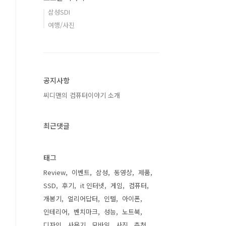
삼성SDI
여행/사진
공지사항
씨디맨의 컴퓨터이야기 소개
최근댓글
태그
Review
이벤트
삼성
동영상
제품
SSD
후기
it 인터넷
게임
컴퓨터
개봉기
얼리어답터
인텔
아이폰
인테리어
벤치마크
성능
노트북
디자인
사용기
모바일
사진
추천