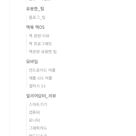
유용한_팁
블로그_팁
맥북 맥OS
맥 관련 리뷰
맥 프로그래밍
맥관련 유용한 팁
모바일
안드로이드 어플
애플 iOS 어플
갤럭시 S3
얼리어답터_리뷰
스마트기기
컴퓨터
모니터
그래픽카드
하드디스크