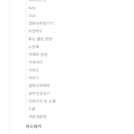
NAS
SSD
컴퓨터주변기기
외장하드
튜닝 쿨링 관련
노트북
카메라 관련
악세서리
키보드
마우스
열화상카메라
유무선공유기
인테리어 및 소품
드론
자동차관련
하드웨어