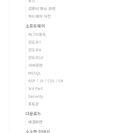
뉴스
컴퓨터 튜닝 관련
하드웨어 사전
소프트웨어
버그리포트
윈도우7
윈도우8
윈도우10
서버관련
MSSQL
ASP / JS / CSS / C#
3rd Part
Security
포토샵
다운로드
배경화면
소소한 이야기