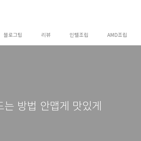
블로그팁
리뷰
인텔조립
AMD조립
드는 방법 안맵게 맛있게