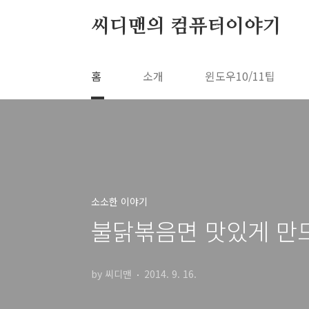
본문 바로가기
씨디맨의 컴퓨터이야기
홈
소개
윈도우10/11팁
소소한 이야기
불닭볶음면 맛있게 만
by 씨디맨
2014. 9. 16.