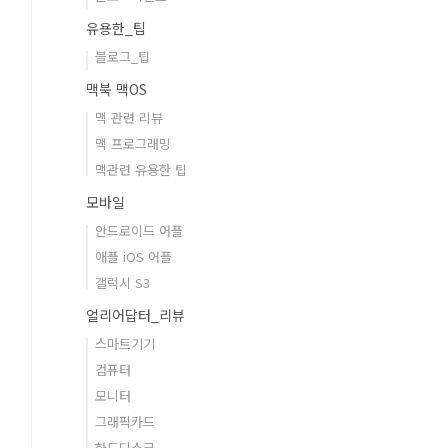
유용한_팁
블로그_팁
맥북 맥OS
맥 관련 리뷰
맥 프로그래밍
맥관련 유용한 팁
모바일
안드로이드 어플
애플 iOS 어플
갤럭시 S3
얼리어답터_리뷰
스마트기기
컴퓨터
모니터
그래픽카드
하드디스크