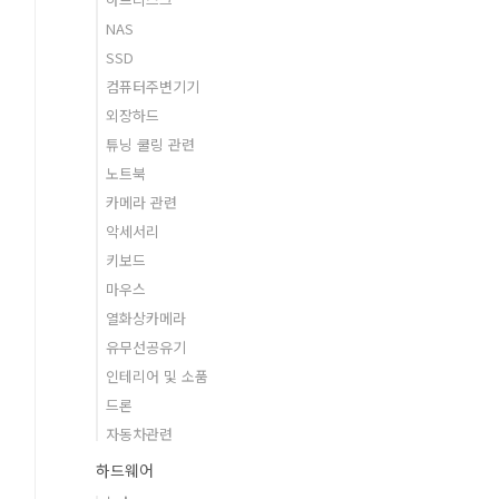
NAS
SSD
컴퓨터주변기기
외장하드
튜닝 쿨링 관련
노트북
카메라 관련
악세서리
키보드
마우스
열화상카메라
유무선공유기
인테리어 및 소품
드론
자동차관련
하드웨어