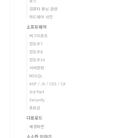
뉴스
컴퓨터 튜닝 관련
하드웨어 사전
소프트웨어
버그리포트
윈도우7
윈도우8
윈도우10
서버관련
MSSQL
ASP / JS / CSS / C#
3rd Part
Security
포토샵
다운로드
배경화면
소소한 이야기