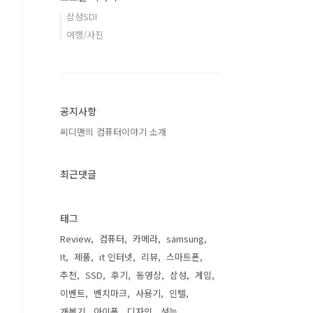
삼성SDI
여행/사진
공지사항
씨디맨의 컴퓨터이야기 소개
최근댓글
태그
Review
컴퓨터
카메라
samsung
It
제품
it 인터넷
리뷰
스마트폰
추천
SSD
후기
동영상
삼성
게임
이벤트
벤치마크
사용기
인텔
개봉기
아이폰
디자인
성능