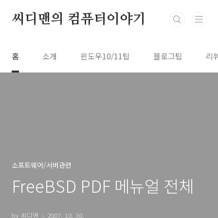
본문 바로가기
씨디맨의 컴퓨터이야기
홈
소개
윈도우10/11팁
블로그팁
리
소프트웨어/서버관련
FreeBSD PDF 메뉴얼 전체
by 씨디맨
2007. 10. 30.