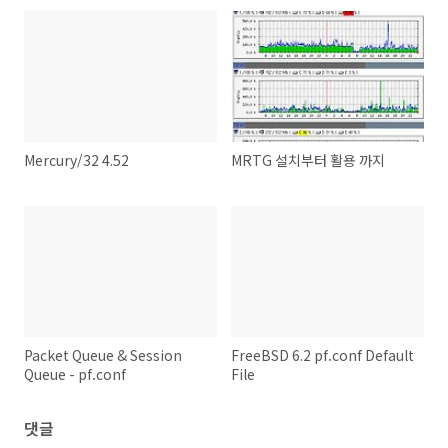
Mercury/32 4.52
MRTG 설치부터 활용 까지
Packet Queue & Session
FreeBSD 6.2 pf.conf Default
Queue - pf.conf
File
댓글