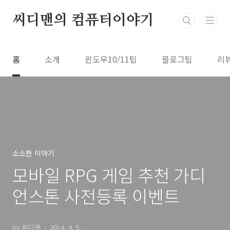
본문 바로가기
씨디맨의 컴퓨터이야기
홈
소개
윈도우10/11팁
블로그팁
리
소소한 이야기
모바일 RPG 게임 추천 가디
언스톤 사전등록 이벤트
by 씨디맨
2014. 4. 5.