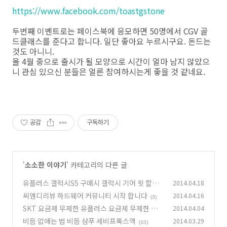
https://www.facebook.com/toastgstone
두번째 이벤트로는 페이스북에 응모하면 50명에서 CGV 골
드클래스를 준다고 합니다. 일단 좋아요 누르시구요. 돈드는
것도 아니니.
올 4월 중으로 출시가 될 모양으로 시간이 얼마 남지 않았으
니 관심 있으신 분들은 얼른 참여하시는게 좋을 것 같네요.
공감
구독하기
'
소소한 이야기
' 카테고리의 다른 글
유플러스 갤럭시S5 구매시 갤럭시 기어 핏 할인
2014.04.18
이벤트
씨엠디리뷰 하드웨어 커뮤니티 시작 합니다
2014.04.16
(4)
(3)
SKT 요금제 무제한 유플러스 요금제 무제한 요
2014.04.04
금제 비교
비듬 없애는 법 비듬 샴푸 세비프록스액
2014.03.29
(6)
(10)