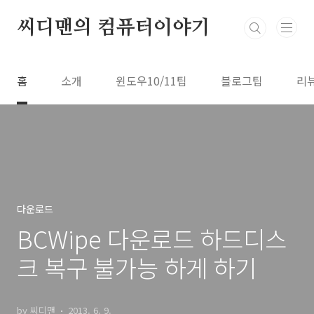
본문 바로가기
씨디맨의 컴퓨터이야기
홈
소개
윈도우10/11팁
블로그팁
리
다운로드
BCWipe 다운로드 하드디스
크 복구 불가능 하게 하기
by 씨디맨
2013. 6. 9.