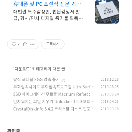
휴대폰 및 PC 포렌식 전문 기업
정보유출 내부감사 전문
대법원 특수감정인, 법원감정서 발
급, 형사/민사 디지털 증거물 획득
및 분석 전문 KBS, MBC, SBS,
JTBC, 채널A, TV조선 등 언론이 선
택한 기업
7
구독하기
'
다운로드
' 카테고리의 다른 글
알집 포터블 EGG 압축 풀기
2013.12.23
(6)
우회접속사이트 우회접속프로그램 UltraSurf 사
2013.08.05
용하기
SSD 마이그레이션 무료툴 Macrium Reflect Fr
2013.05.24
(22)
ee
안지워지는 파일 지우기 Unlocker 1.9.0 포터블
2013.04.21
(299)
CrystalDiskInfo 5.4.2 크리스탈 디스크 인포 다
2013.03.08
(6)
운로드
(7)
관련글