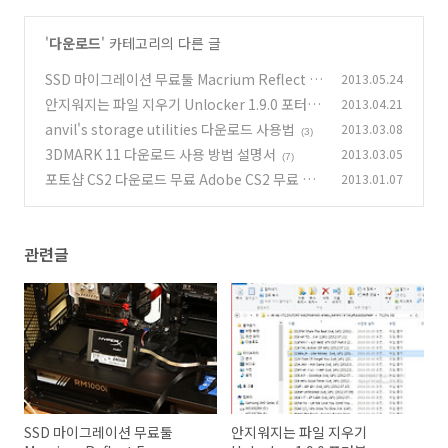
'
다운로드
' 카테고리의 다른 글
SSD 마이그레이션 무료툴 Macrium Reflect Fr
2013.05.24
ee
안지워지는 파일 지우기 Unlocker 1.9.0 포터블
2013.04.21
(299)
anvil's storage utilities 다운로드 사용법
2013.03.08
(6)
(3)
3DMARK 11 다운로드 사용 방법 설명서
2013.03.05
(7)
포토샵 CS2 다운로드 무료 Adobe CS2 무료 다
2013.01.07
운로드
(43)
관련글
SSD 마이그레이션 무료툴
안지워지는 파일 지우기