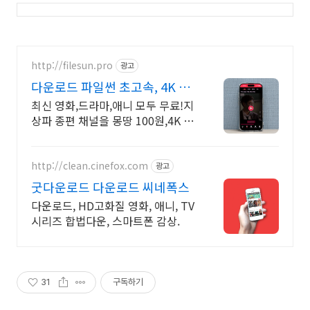
http://filesun.pro
광고
다운로드 파일썬 초고속, 4K 실
시간 보기!
최신 영화,드라마,애니 모두 무료!지
상파 종편 채널을 몽땅 100원,4K 스
트리밍
http://clean.cinefox.com
광고
굿다운로드 다운로드 씨네폭스
다운로드, HD고화질 영화, 애니, TV
시리즈 합법다운, 스마트폰 감상.
31
구독하기