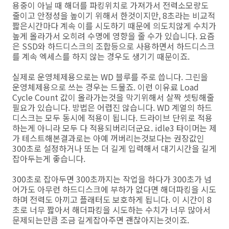
용중이 아닐 때 해더를 파킹위치로 가져가서 전력소모량도
줄이고 안정성을 높이기 위해서 한것이지만, 8초라는 비교적
짧은시간마다 계속 이를 시도하기 때문에 의도치않게 수치가
높게 올라가서 오히려 수명에 영향을 줄 수가 있습니다. 요즘
은 SSD와 하드디스크의 조합등으로 사용하면서 하드디스크
를 계속 엑세스를 하지 않는 경우도 생기기 때문이죠.
실제로 운영체제용으로는 WD 블루를 주로 씁니다. 그린을
운영체제용으로 쓰는 경우는 드물죠. 이런 이유료 Load
Cycle Count 값이 올라가는것을 막기위해서 살짝 셋팅해줄
필요가 있습니다. 방법은 어렵진 않습니다. WD 계열의 하드
디스크는 모두 동시에 적용이 됩니다. 드라이브 단위로 적용
하는게 아니라 모두 다 적용되버리더군요. idle3 타이머는 제
가 테스트해본결과로는 아예 꺼버리는것보다는 권장값인
300초로 설정하거나 또는 더 길게 입력해서 대기시간을 길게
잡아두는게 좋습니다.
300초로 잡아두면 300초까지는 작업을 하다가 300초가 넘
어가도 아무런 하드디스크에 부하가 없다면 해더파킹을 시도
하며 전력도 아끼고 플래터도 보호하게 됩니다. 이 시간이 8
초로 너무 짧아서 해더파킹을 시도하는 수치가 너무 많아서
문제되는만큼 조금 길게잡아주면 괜찮아지는것이죠.