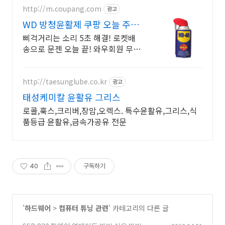
http://m.coupang.com
광고
WD 방청윤활제 쿠팡 오늘 주문
내일 도착
삐걱거리는 소리 5초 해결! 로켓배
송으로 문젠 오늘 끝! 와우회원 무료
배송, 30일 반품 안심. 다목적 방청
윤활제를 쿠팡에서!
http://taesunglube.co.kr
광고
태성케미칼 윤활유 그리스
로콜,훅스,크리버,장암,오렉스. 특수윤활유,그리스,식
품등급 윤활유,금속가공유 전문
40
구독하기
'
하드웨어
>
컴퓨터 튜닝 관련
' 카테고리의 다른 글