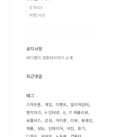
삼성SDI
여행/사진
공지사항
씨디맨의 컴퓨터이야기 소개
최근댓글
태그
스마트폰
게임
이벤트
얼리어답터
벤치마크
it 인터넷
It
IT 제품리뷰
유플러스
삼성
아이폰
리뷰
동영상
제품
성능
인테리어
사진
후기
디자인
모바일
노트북
컴퓨터