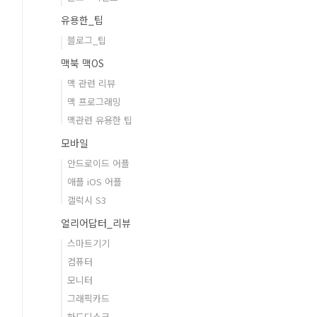
유용한_팁
블로그_팁
맥북 맥OS
맥 관련 리뷰
맥 프로그래밍
맥관련 유용한 팁
모바일
안드로이드 어플
애플 iOS 어플
갤럭시 S3
얼리어답터_리뷰
스마트기기
컴퓨터
모니터
그래픽카드
하드디스크