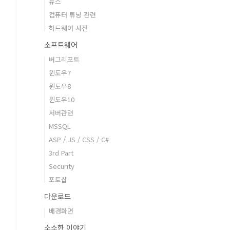
뉴스
컴퓨터 튜닝 관련
하드웨어 사전
소프트웨어
버그리포트
윈도우7
윈도우8
윈도우10
서버관련
MSSQL
ASP / JS / CSS / C#
3rd Part
Security
포토샵
다운로드
배경화면
소소한 이야기