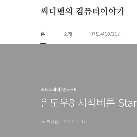
본문 바로가기
씨디맨의 컴퓨터이야기
홈
소개
윈도우10/11팁
소프트웨어/윈도우8
윈도우8 시작버튼 Star
by 씨디맨
2013. 2. 17.