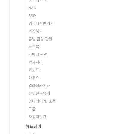
NAS
SSD
컴퓨터주변기기
외장하드
튜닝 쿨링 관련
노트북
카메라 관련
악세서리
키보드
마우스
열화상카메라
유무선공유기
인테리어 및 소품
드론
자동차관련
하드웨어