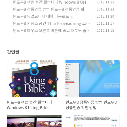
윈도우8 책을 출간 했습니다 Windows 8 Using
2012.11.22
Bible
윈도우8 정품인증 방법 윈도우8 정품인증 확인
2012.11.22
(111)
방법
윈도우8 듀얼모니터 테마 다운로드
2012.11.20
(15)
(8)
윈도우8 저장소 공간 Thin Provisioning 스토
2012.11.17
리지 가상화
윈도우8 마우스 오른쪽 버튼에 종료 재부팅 슬립
2012.11.15
(38)
모드 넣기
(23)
관련글
윈도우8 책을 출간 했습니다
윈도우8 정품인증 방법 윈도우8
Windows 8 Using Bible
정품인증 확인 방법