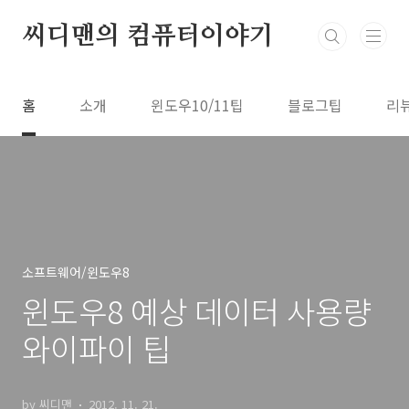
본문 바로가기
씨디맨의 컴퓨터이야기
홈
소개
윈도우10/11팁
블로그팁
리
소프트웨어/윈도우8
윈도우8 예상 데이터 사용량
와이파이 팁
by 씨디맨
2012. 11. 21.