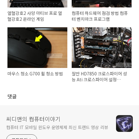
열혈강호2 사양 아티브 프로 열
컴퓨터 하드웨어 점검 방법 컴퓨
혈강호2 온라인 게임
터 벤치마크 프로그램
마우스 청소 G700 휠 청소 방법
잘만 HD7850 크로스파이어 성
능 Ati 크로스파이어 설정
HD7850 오버클러킹
댓글
씨디맨의 컴퓨터이야기
컴퓨터 IT 모바일 윈도우 운영체제 최신 트랜드 영상 리뷰