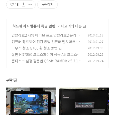
18
구독하기
'
하드웨어
>
컴퓨터 튜닝 관련
' 카테고리의 다른 글
열혈강호2 사양 아티브 프로 열혈강호2 온라인
2013.01.18
게임
컴퓨터 하드웨어 점검 방법 컴퓨터 벤치마크 프로
2013.01.07
(4)
그램
마우스 청소 G700 휠 청소 방법
2012.09.30
(44)
(9)
잘만 HD7850 크로스파이어 성능 Ati 크로스파
2012.09.26
이어 설정 HD7850 오버클러킹
램디스크 설정 활용법 QSoft RAMDisk 5.3.1.10
2012.09.24
(23)
(52)
관련글