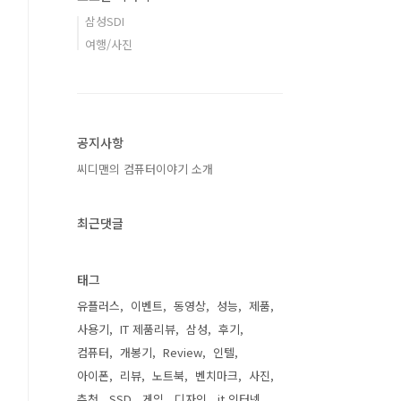
삼성SDI
여행/사진
공지사항
씨디맨의 컴퓨터이야기 소개
최근댓글
태그
유플러스
이벤트
동영상
성능
제품
사용기
IT 제품리뷰
삼성
후기
컴퓨터
개봉기
Review
인텔
아이폰
리뷰
노트북
벤치마크
사진
추천
SSD
게임
디자인
it 인터넷