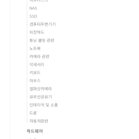
NAS
SSD
컴퓨터주변기기
외장하드
튜닝 쿨링 관련
노트북
카메라 관련
악세서리
키보드
마우스
열화상카메라
유무선공유기
인테리어 및 소품
드론
자동차관련
하드웨어