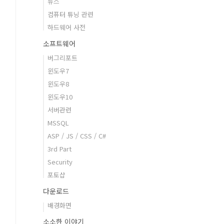
뉴스
컴퓨터 튜닝 관련
하드웨어 사전
소프트웨어
버그리포트
윈도우7
윈도우8
윈도우10
서버관련
MSSQL
ASP / JS / CSS / C#
3rd Part
Security
포토샵
다운로드
배경화면
소소한 이야기