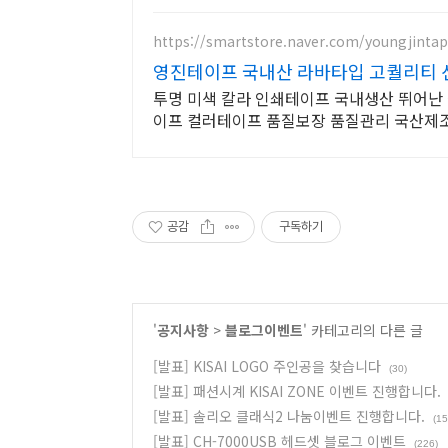
https://smartstore.naver.com/youngjinta
영진테이프 국내산 라바타입 고퀄리티 
투명 미색 칼라 인쇄테이프 국내생산 뛰어난 점착력 끊김없는 박스테이프 제작 로고테
이프 컬러테이프 품질보장 품질관리 국산제
공감
구독하기
'
공지사항
>
블로그이벤트
' 카테고리의 다른 글
[발표] KISAI LOGO 주인공을 찾습니다
(30)
[발표] 패션시계 KISAI ZONE 이벤트 진행합니다.
[발표] 솔리오 클래식2 나눔이벤트 진행합니다.
(15
[발표] CH-7000USB 헤드셋 블로그 이벤트
(226)