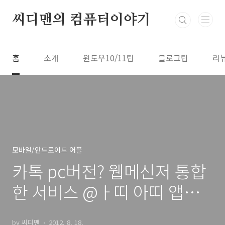
본문 바로가기
씨디맨의 컴퓨터이야기
홈
소개
윈도우10/11팁
블로그팁
리
모바일/안드로이드 어플
카톡 pc버전? 웹메신저 통합
한 서비스 @ㅏ띠 아띠 앱메
신저
by 씨디맨
2012. 8. 18.