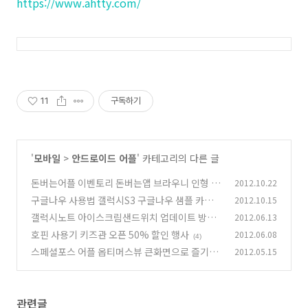
https://www.ahtty.com/
11
구독하기
'
모바일
>
안드로이드 어플
' 카테고리의 다른 글
돈버는어플 이벤토리 돈버는앱 브라우니 인형 노
2012.10.22
리자
구글나우 사용법 갤럭시S3 구글나우 샘플 카드
2012.10.15
(5)
활용법
갤럭시노트 아이스크림샌드위치 업데이트 방법
2012.06.13
(10)
오류
호핀 사용기 키즈관 오픈 50% 할인 행사
2012.06.08
(6)
(4)
스페셜포스 어플 옵티머스뷰 큰화면으로 즐기기
2012.05.15
(2)
관련글