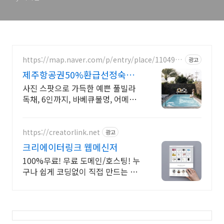
https://map.naver.com/p/entry/place/1104923
광고
273
제주항공권50%환급선정숙소
대문을 여는 순간 예쁨 가득
사진 스팟으로 가득한 예쁜 풀빌라
독채, 6인까지, 바베큐불멍, 어메니
티까지 완벽 감귤로 유명한 제주도
남원, 새로오픈한 신상 풀빌라, 5성
호텔급 시설 인테리어
https://creatorlink.net
광고
크리에이터링크 웹메신저
100%무료! 무료 도메인/호스팅! 누
구나 쉽게 코딩없이 직접 만드는 홈
페이지!