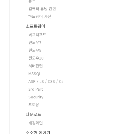
뉴스
컴퓨터 튜닝 관련
하드웨어 사전
소프트웨어
버그리포트
윈도우7
윈도우8
윈도우10
서버관련
MSSQL
ASP / JS / CSS / C#
3rd Part
Security
포토샵
다운로드
배경화면
소소한 이야기