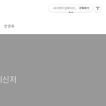
씨디맨의 컴퓨터이야기
구독하기
방명록
메신저