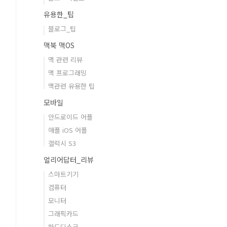
유용한_팁
블로그_팁
맥북 맥OS
맥 관련 리뷰
맥 프로그래밍
맥관련 유용한 팁
모바일
안드로이드 어플
애플 iOS 어플
갤럭시 S3
얼리어답터_리뷰
스마트기기
컴퓨터
모니터
그래픽카드
하드디스크