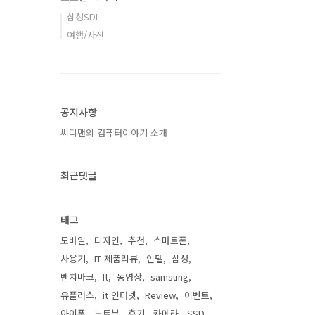
삼성SDI
여행/사진
공지사항
씨디맨의 컴퓨터이야기 소개
최근댓글
태그
모바일
디자인
추천
스마트폰
사용기
IT 제품리뷰
인텔
삼성
벤치마크
It
동영상
samsung
유플러스
it 인터넷
Review
이벤트
아이폰
노트북
후기
카메라
SSD