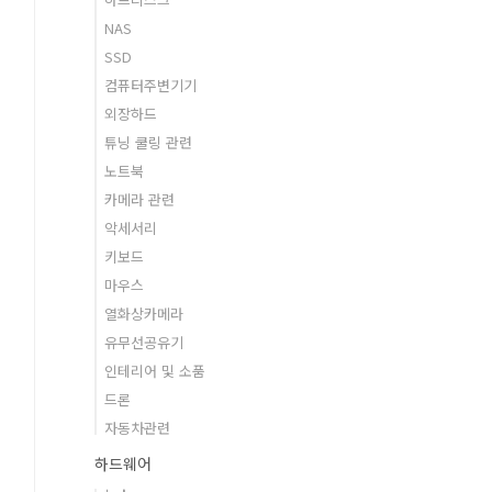
NAS
SSD
컴퓨터주변기기
외장하드
튜닝 쿨링 관련
노트북
카메라 관련
악세서리
키보드
마우스
열화상카메라
유무선공유기
인테리어 및 소품
드론
자동차관련
하드웨어