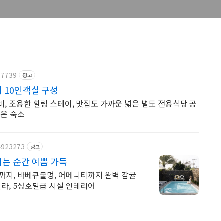
57739
광고
 10인객실 구성
, 조용한 힐링 스테이, 맛집도 가까운 넓은 별도 전용식당 공
좋은 숙소
4923273
광고
는 순간 예쁨 가득
인까지, 바베큐불멍, 어메니티까지 완벽 감귤
빌라, 5성호텔급 시설 인테리어