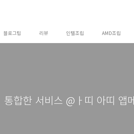
블로그팁
리뷰
인텔조립
AMD조립
저 통합한 서비스 @ㅏ띠 아띠 앱