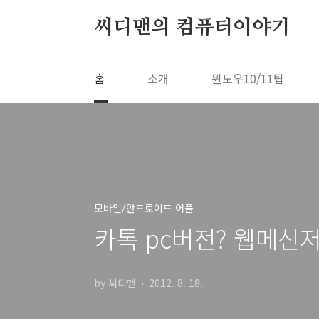
본문 바로가기
씨디맨의 컴퓨터이야기
홈
소개
윈도우10/11팁
모바일/안드로이드 어플
카톡 pc버전? 웹메신
by 씨디맨
2012. 8. 18.