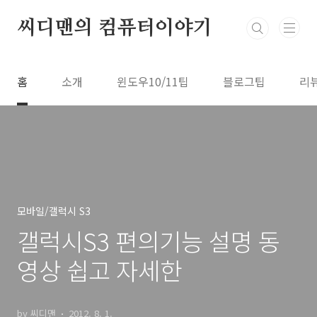
본문 바로가기
씨디맨의 컴퓨터이야기
홈
소개
윈도우10/11팁
블로그팁
리
모바일/갤럭시 S3
갤럭시S3 편의기능 설명 동
영상 쉽고 자세한
by 씨디맨
2012. 8. 1.