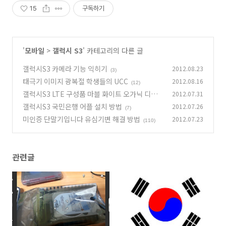
15
구독하기
'
모바일
>
갤럭시 S3
' 카테고리의 다른 글
갤럭시S3 카메라 기능 익히기
2012.08.23
(3)
태극기 이미지 광복절 학생들의 UCC
2012.08.16
(12)
갤럭시S3 LTE 구성품 마블 화이트 오가닉 디자
2012.07.31
인 3D 성능
갤럭시S3 국민은행 어플 설치 방법
2012.07.26
(7)
(7)
미인증 단말기입니다 유심기변 해결 방법
2012.07.23
(110)
관련글