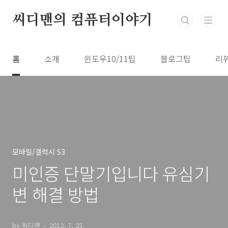
본문 바로가기
씨디맨의 컴퓨터이야기
홈
소개
윈도우10/11팁
블로그팁
리
모바일/갤럭시 S3
미인증 단말기입니다 유심기
변 해결 방법
by 씨디맨
2012. 7. 23.