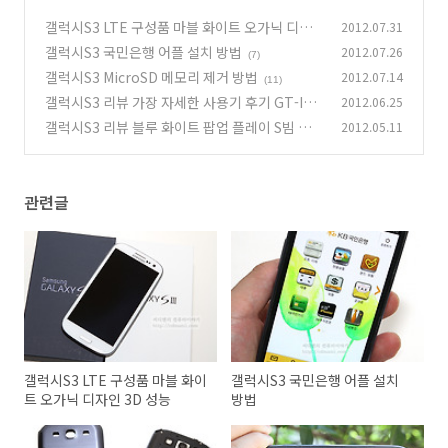
갤럭시S3 LTE 구성품 마블 화이트 오가닉 디자
2012.07.31
인 3D 성능
갤럭시S3 국민은행 어플 설치 방법
2012.07.26
(7)
(7)
갤럭시S3 MicroSD 메모리 제거 방법
2012.07.14
(11)
갤럭시S3 리뷰 가장 자세한 사용기 후기 GT-I93
2012.06.25
00 SHW-M440S GALAXY S III
갤럭시S3 리뷰 블루 화이트 팝업 플레이 S빔 무
2012.05.11
(106)
선 충전 사용기
(16)
관련글
갤럭시S3 LTE 구성품 마블 화이
갤럭시S3 국민은행 어플 설치
트 오가닉 디자인 3D 성능
방법