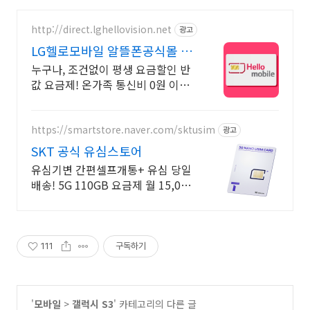
http://direct.lghellovision.net
광고
LG헬로모바일 알뜰폰공식몰 편
의점 유심, 이심 즉시개통
누구나, 조건없이 평생 요금할인 반
값 요금제! 온가족 통신비 0원 이벤
트
https://smartstore.naver.com/sktusim
광고
SKT 공식 유심스토어
유심기변 간편셀프개통+ 유심 당일
배송! 5G 110GB 요금제 월 15,000
원
111
구독하기
'
모바일
>
갤럭시 S3
' 카테고리의 다른 글