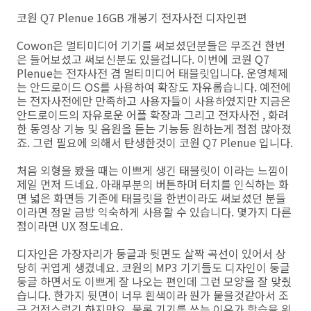
코원 Q7 Plenue 16GB 개봉기 전자사전 디자인편
Cowon은 멀티미디어 기기를 써보셨던분들은 무조건 한번
은 들어보셨고 써보신분도 있을겁니다. 이번에 코원 Q7
Plenue는 전자사전 겸 멀티미디어 태블릿입니다. 운영체제
는 안드로이드 OS를 사용하여 확장도 자유롭습니다. 예전에
는 전자사전에만 만족하고 사용자들이 사용하였지만 지금은
안드로이드의 자유로운 어플 확장과 그리고 전자사전 , 화려
한 동영상 기능 및 음원을 듣는 기능등 원하는게 점점 많아졌
죠. 그런 필요에 의해서 탄생한것이 코원 Q7 Plenue 입니다.
처음 외형을 봤을 때는 이쁘게 생긴 태블릿이 이라는 느낌이
제일 먼저 드네요. 아래부분의 버튼하며 터치를 인식하는 화
면 넓은 화면등 기존에 태블릿을 한번이라도 써보셨던 분들
이라면 정말 금방 익숙하게 사용할 수 있습니다. 몇가지 다른
점이라면 UX 정도네요.
디자인은 가장자리가 둥글과 뒷면도 살짝 곡선이 있어서 상
당히 귀엽게 생겼네요. 코원의 MP3 기기들도 디자인이 둥글
둥글 하면서도 이쁘게 잘 나오는 편인데 그런 모양을 잘 맞췄
습니다. 한가지 뒷면이 너무 흰색이라 뭔가 뭍을것같아서 조
금 걱정스럽긴 하지만요. 물론 기기를 쓰는 이유가 학습을 위