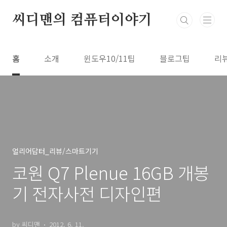
본문 바로가기
씨디맨의 컴퓨터이야기
홈
소개
윈도우10/11팁
블로그팁
리
얼리어답터_리뷰/스마트기기
코원 Q7 Plenue 16GB 개봉
기 전자사전 디자인편
by 씨디맨
2012. 6. 11.