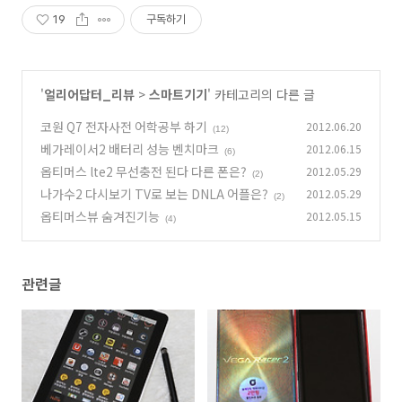
19
구독하기
'
얼리어답터_리뷰
>
스마트기기
' 카테고리의 다른 글
코원 Q7 전자사전 어학공부 하기
2012.06.20
(12)
베가레이서2 배터리 성능 벤치마크
2012.06.15
(6)
옵티머스 lte2 무선충전 된다 다른 폰은?
2012.05.29
(2)
나가수2 다시보기 TV로 보는 DNLA 어플은?
2012.05.29
(2)
옵티머스뷰 숨겨진기능
2012.05.15
(4)
관련글