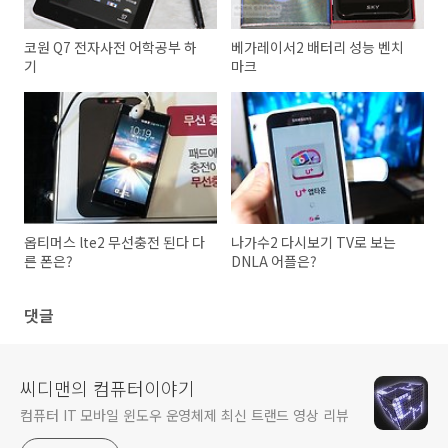
코원 Q7 전자사전 어학공부 하
베가레이서2 배터리 성능 벤치
기
마크
옵티머스 lte2 무선충전 된다 다
나가수2 다시보기 TV로 보는
른 폰은?
DNLA 어플은?
댓글
씨디맨의 컴퓨터이야기
컴퓨터 IT 모바일 윈도우 운영체제 최신 트랜드 영상 리뷰