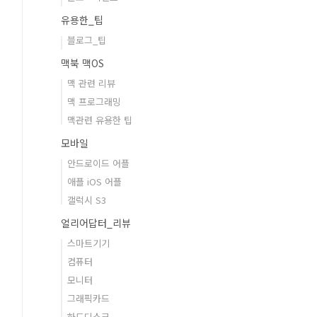
유용한_팁
블로그_팁
맥북 맥OS
맥 관련 리뷰
맥 프로그래밍
맥관련 유용한 팁
모바일
안드로이드 어플
애플 iOS 어플
갤럭시 S3
얼리어답터_리뷰
스마트기기
컴퓨터
모니터
그래픽카드
하드디스크