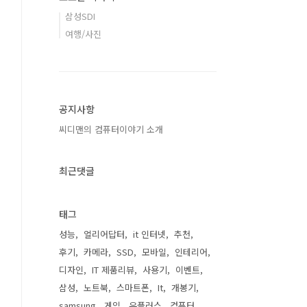
삼성SDI
여행/사진
공지사항
씨디맨의 컴퓨터이야기 소개
최근댓글
태그
성능
얼리어답터
it 인터넷
추천
후기
카메라
SSD
모바일
인테리어
디자인
IT 제품리뷰
사용기
이벤트
삼성
노트북
스마트폰
It
개봉기
samsung
게임
유플러스
컴퓨터