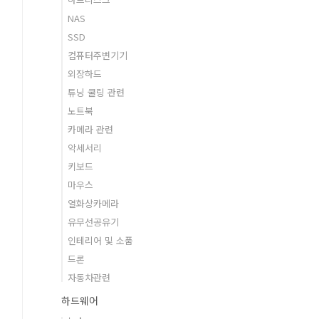
NAS
SSD
컴퓨터주변기기
외장하드
튜닝 쿨링 관련
노트북
카메라 관련
악세서리
키보드
마우스
열화상카메라
유무선공유기
인테리어 및 소품
드론
자동차관련
하드웨어