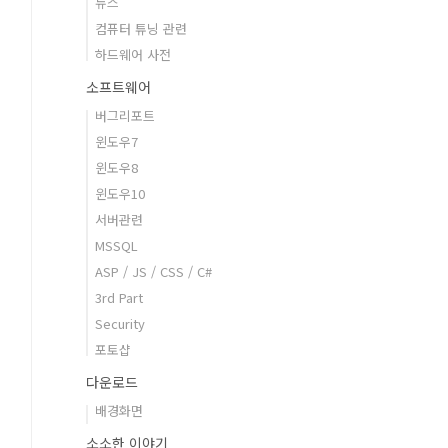
뉴스
컴퓨터 튜닝 관련
하드웨어 사전
소프트웨어
버그리포트
윈도우7
윈도우8
윈도우10
서버관련
MSSQL
ASP / JS / CSS / C#
3rd Part
Security
포토샵
다운로드
배경화면
소소한 이야기