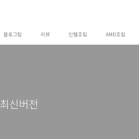
블로그팁
리뷰
인텔조립
AMD조립
드 최신버전