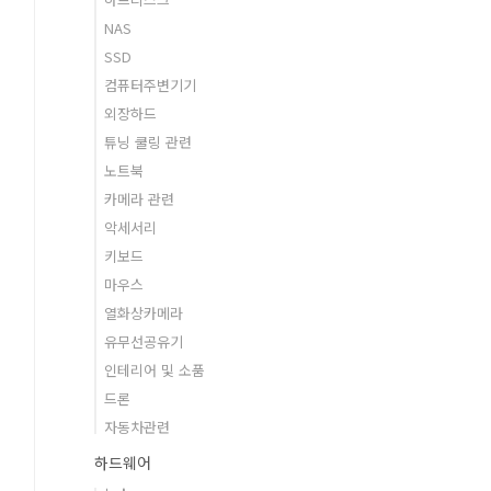
NAS
SSD
컴퓨터주변기기
외장하드
튜닝 쿨링 관련
노트북
카메라 관련
악세서리
키보드
마우스
열화상카메라
유무선공유기
인테리어 및 소품
드론
자동차관련
하드웨어