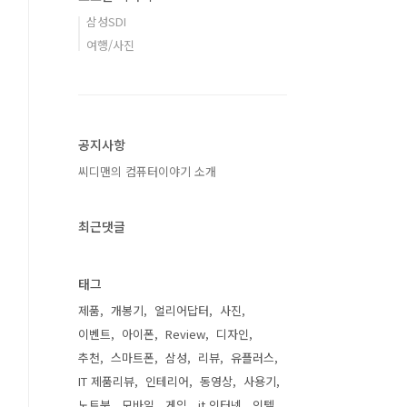
삼성SDI
여행/사진
공지사항
씨디맨의 컴퓨터이야기 소개
최근댓글
태그
제품
개봉기
얼리어답터
사진
이벤트
아이폰
Review
디자인
추천
스마트폰
삼성
리뷰
유플러스
IT 제품리뷰
인테리어
동영상
사용기
노트북
모바일
게임
it 인터넷
인텔