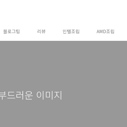
블로그팁
리뷰
인텔조립
AMD조립
 부드러운 이미지