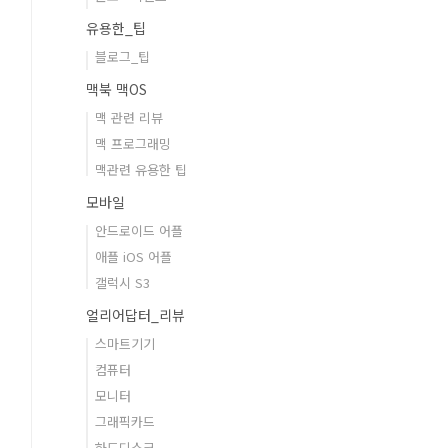
유용한_팁
블로그_팁
맥북 맥OS
맥 관련 리뷰
맥 프로그래밍
맥관련 유용한 팁
모바일
안드로이드 어플
애플 iOS 어플
갤럭시 S3
얼리어답터_리뷰
스마트기기
컴퓨터
모니터
그래픽카드
하드디스크