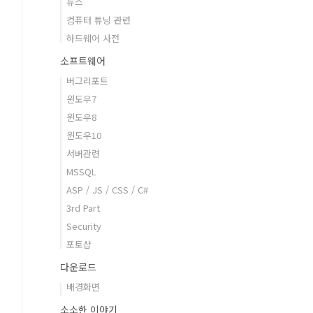
뉴스
컴퓨터 튜닝 관련
하드웨어 사전
소프트웨어
버그리포트
윈도우7
윈도우8
윈도우10
서버관련
MSSQL
ASP / JS / CSS / C#
3rd Part
Security
포토샵
다운로드
배경화면
소소한 이야기