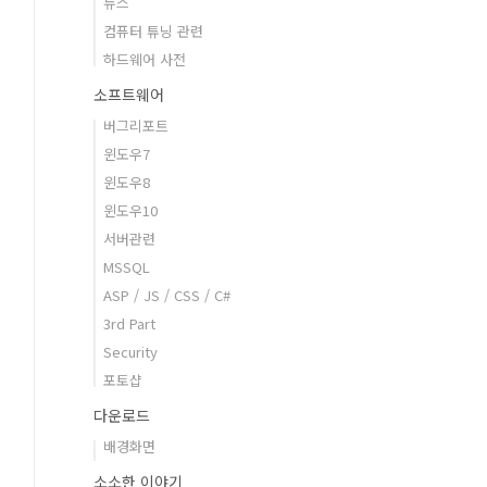
뉴스
컴퓨터 튜닝 관련
하드웨어 사전
소프트웨어
버그리포트
윈도우7
윈도우8
윈도우10
서버관련
MSSQL
ASP / JS / CSS / C#
3rd Part
Security
포토샵
다운로드
배경화면
소소한 이야기