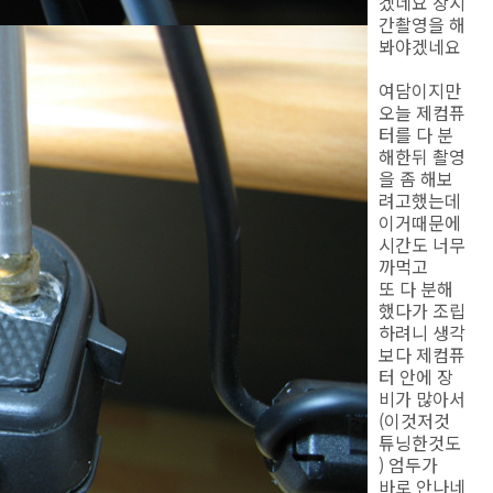
겠네요 장시
간촬영을 해
봐야겠네요
여담이지만
오늘 제컴퓨
터를 다 분
해한뒤 촬영
을 좀 해보
려고했는데
이거때문에
시간도 너무
까먹고
또 다 분해
했다가 조립
하려니 생각
보다 제컴퓨
터 안에 장
비가 많아서
(이것저것
튜닝한것도
) 엄두가
바로 안나네