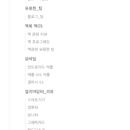
유용한_팁
블로그_팁
맥북 맥OS
맥 관련 리뷰
맥 프로그래밍
맥관련 유용한 팁
모바일
안드로이드 어플
애플 iOS 어플
갤럭시 S3
얼리어답터_리뷰
스마트기기
컴퓨터
모니터
그래픽카드
하드디스크