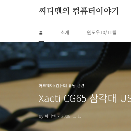
본문 바로가기
씨디맨의 컴퓨터이야기
홈
소개
윈도우10/11팁
하드웨어/컴퓨터 튜닝 관련
Xacti CG65 삼각대 
by 씨디맨
2008. 1. 1.