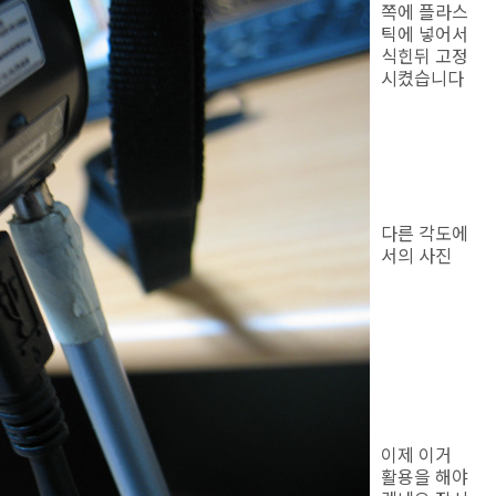
쪽에 플라스
틱에 넣어서
식힌뒤 고정
시켰습니다
다른 각도에
서의 사진
이제 이거
활용을 해야