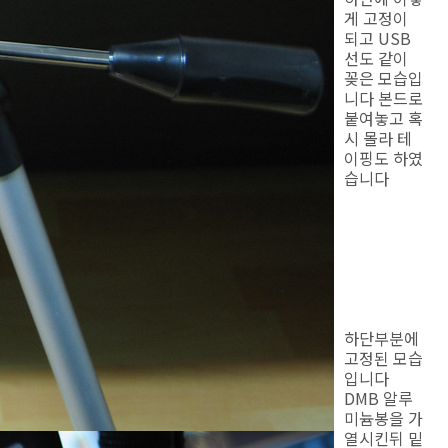
게 고정이
되고 USB
선도 같이
꽂은 모습입
니다 본드로
붙여놓고 혹
시 몰라 테
이핑도 하였
습니다
하단부분에
고정된 모습
입니다
DMB 알루
미늄봉을 가
열시킨뒤 밑