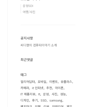
삼성SDI
여행/사진
공지사항
씨디맨의 컴퓨터이야기 소개
최근댓글
태그
얼리어답터
모바일
이벤트
유플러스
카메라
it 인터넷
추천
아이폰
IT 제품리뷰
It
삼성
사진
성능
디자인
후기
SSD
samsung
벤치마크
인텔
리뷰
인테리어
게임