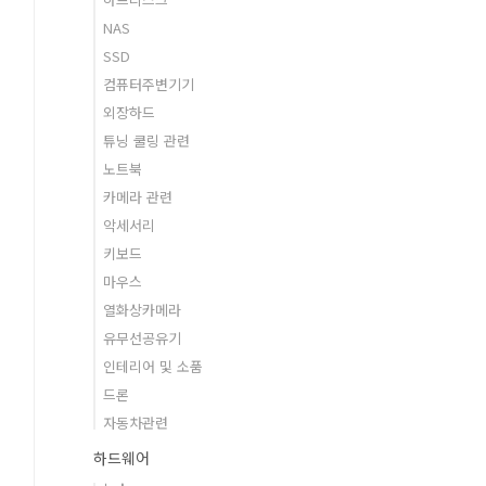
NAS
SSD
컴퓨터주변기기
외장하드
튜닝 쿨링 관련
노트북
카메라 관련
악세서리
키보드
마우스
열화상카메라
유무선공유기
인테리어 및 소품
드론
자동차관련
하드웨어