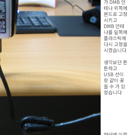
가 DMB 안
테나 위쪽에
본드로 고정
시키고
DMB 안테
나를 밑쪽에
플라스틱에
다시 고정을
시켰습니다
생각보단 튼
튼하고
USB 선이
랑 같이 꽂
을 수 가 있
었습니다
하단에 이렇