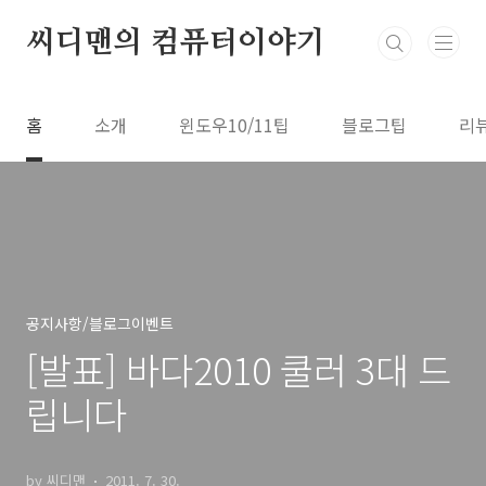
본문 바로가기
씨디맨의 컴퓨터이야기
홈
소개
윈도우10/11팁
블로그팁
리
공지사항/블로그이벤트
[발표] 바다2010 쿨러 3대 드
립니다
by 씨디맨
2011. 7. 30.