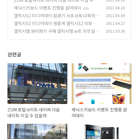
ZUM 포털사이트 네이버 다음 네이트 이길 수 있
을까
제닉스키보드 이벤트 진행중 원어데이
2011.08.18
(39)
(15)
갤럭시S2 미디어데이 참관기 서초사옥 다목적홀
2011.05.09
갤럭시S2 미디어데이 생중계 갤럭시S2 리뷰 미
2011.04.27
(4)
리 보기
갤럭시탭 와이파이 구매 갤럭시탭 wifi 가격 달인
2011.03.30
(5)
김병만 선생님이 알려주는 장점
(12)
관련글
ZUM 포털사이트 네이버 다음
제닉스키보드 이벤트 진행중 원
네이트 이길 수 있을까
어데이