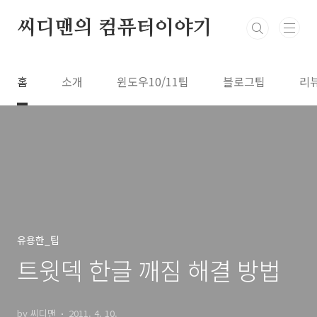
본문 바로가기
씨디맨의 컴퓨터이야기
홈
소개
윈도우10/11팁
블로그팁
리
유용한_팁
트윗덱 한글 깨짐 해결 방법
by 씨디맨
2011. 4. 10.