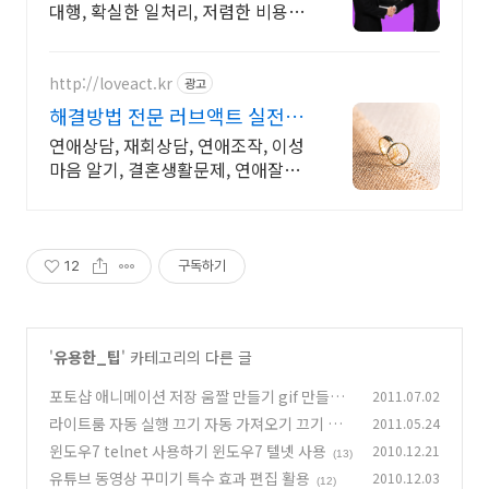
대행, 확실한 일처리, 저렴한 비용,
전국출장 2011년 개업 최다 이용업
체, 압도적 재이용율
http://loveact.kr
광고
해결방법 전문 러브액트 실전경
험이 가장 많은 업체
연애상담, 재회상담, 연애조작, 이성
마음 알기, 결혼생활문제, 연애잘하
는법 다양한 상황 처리가능업체, 현
실적으로 도움이 되는 상담, 일단 문
의부탁드립니다.
12
구독하기
'
유용한_팁
' 카테고리의 다른 글
포토샵 애니메이션 저장 움짤 만들기 gif 만들기
2011.07.02
라이트룸 자동 실행 끄기 자동 가져오기 끄기 방
2011.05.24
(8)
법
윈도우7 telnet 사용하기 윈도우7 텔넷 사용
2010.12.21
(4)
(13)
유튜브 동영상 꾸미기 특수 효과 편집 활용
2010.12.03
(12)