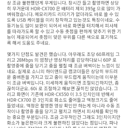
상 조금 불편했던게 무게입니다. 장시간 들고 촬영하면 상당
히 무거운데 HDR-CX700 은 배터리 제외 395g 으로 많이 가
벼워졌습니다. 메모리카드 리더기가 없더라도 바로 쓸 수 있
도록 USB 케이블을 미리 장착하고 있는것도 특징이네요. 수
동기능도 많이 보완이 되어서 바로 화면을 터치해서 피사체
를 따라가도록 할 수 있고 수동 촛점을 편하게 맞추기 위한 기
능이 제공되어서 촛점이 맞은 부위를 다른 색으로 표기하도
록 해서 도움도 주네요.
몇가지 단점도 발견은 했습니다. 아무래도 초당 60프레임 그
리고 28Mbps 의 엄청난 영상처리를 감당하다보니 60P 로
촬영중에 줌을 당기고 줌을 펼칠 때 조금 버벅이는 느낌이 있
네요. 실제로 소니의 하이앤드급 캠코더들은 상당히 부드러
운 줌버튼을 가지고 있고 줌이 부드럽게 움직이는데 이부분
이 조금 버벅입니다. 미세하게 움직이면 조절되긴하지만, 좀
끊히더군요. 60i 로 조절하고 해보면 끊히진 않았습니다. 그
리고 화면이 기존에 HDR-CX550 이 3.5 인치인데 반해서
HDR-CX700 은 3인치로 화소도 줄어들고 액정크기도 줄어
들었네요. 액정은 촬영한 영상 확인만 하는게 아니라 수동 조
작이나 촬영중 줌을 당기고 펼치고 하면서 피사체를 확인하
는 중요한 부분입니다. 조금 고무적인건 그래도 3인치이지만
화소가 높은편이라 크게 불편하진 않았다는 점입니다. 파나