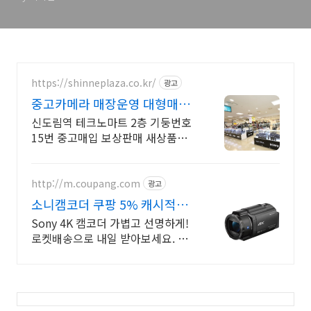
https://shinneplaza.co.kr/
광고
중고카메라 매장운영 대형매장
중고매입,보상판매 대형매장
신도림역 테크노마트 2층 기둥번호
15번 중고매입 보상판매 새상품판
매 전문대형매장
http://m.coupang.com
광고
소니캠코더 쿠팡 5% 캐시적립
혜택
Sony 4K 캠코더 가볍고 선명하게!
로켓배송으로 내일 받아보세요. 레
트로 감성 캠코더, 작고 가벼워 휴대
용이! 쉬운 조작법으로 입문자도
OK.