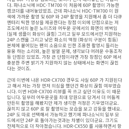
다. 파나소닉에 HDC-TM700 이 처음에 60P 촬영이 가능한
캠코더를 내어놓았었죠. 근데 파나소닉 HDC-TM700 이 원
색에 가까운 촬영 및 60P 와 24P 촬영을 지원해서 좀 더 다큐
멘터리 틱한 영상을 제공한다는 장점 이외에 단점으로는 저
조도에서의 높은 노이즈와 어두운 곳에서의 화면의 버벅임
(실제 샘플이 화상이 끊힘) 그리고 일부 모드에서만 지원하는
24P 스캔율 그리고 낮은 화소의 액정 (화상의 구분이 힘듬)
본체에 붙어있는 팬의 소음으로 인한 조용한 촬영시 들리는
웅웅 하는 소리와, 높은 발열 문제, 생각보다 어려운 수동조작
등 단점은 있었죠. 가장 큰 단점이라면 가장 장점인 60P 에서
충분한 주변 밝기가 지원하지 않는 상태에서는 화면이 끊힌
다는 것이죠.
근데 이번에 나온 HDR-CX700 경우도 사실 60P 가 지원된다
고 해서 저는 가장 먼저 의심을 했던건 화상의 끊힘 여부였습
니다. 이번 HDR-CX700 리뷰를 꼭 쓰고 싶던 이유도 이 때문
입니다. 일부러 어두운곳을 최대 망원으로 당겨서 더 어둡게
만든뒤 촬영을 해봤지만 제가 생각한 걱정은 기우였더군요.
끊히지 않고 60P 로 잘 촬영되는 모습을 보고 감동을 했네요.
24P 도 따로 선택해서 가능하고 했기에 파나소닉의 일부 모
드에서만 24P 로 돌아가는것과는 차별이 있더군요. 크기도
전체적으로 더 작아졌습니다. HDR-CX550 를 사용하면서 항