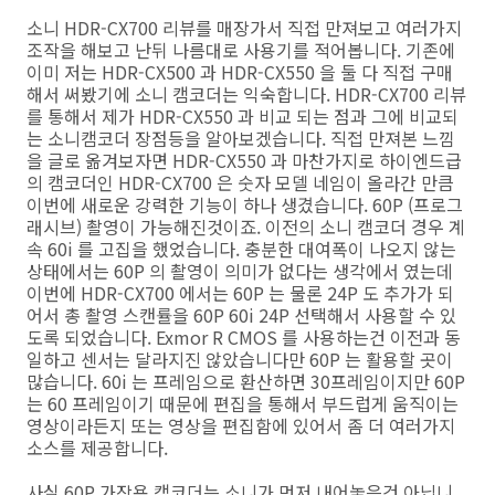
소니 HDR-CX700 리뷰를 매장가서 직접 만져보고 여러가지
조작을 해보고 난뒤 나름대로 사용기를 적어봅니다. 기존에
이미 저는 HDR-CX500 과 HDR-CX550 을 둘 다 직접 구매
해서 써봤기에 소니 캠코더는 익숙합니다. HDR-CX700 리뷰
를 통해서 제가 HDR-CX550 과 비교 되는 점과 그에 비교되
는 소니캠코더 장점등을 알아보겠습니다. 직접 만져본 느낌
을 글로 옮겨보자면 HDR-CX550 과 마찬가지로 하이엔드급
의 캠코더인 HDR-CX700 은 숫자 모델 네임이 올라간 만큼
이번에 새로운 강력한 기능이 하나 생겼습니다. 60P (프로그
래시브) 촬영이 가능해진것이죠. 이전의 소니 캠코더 경우 계
속 60i 를 고집을 했었습니다. 충분한 대여폭이 나오지 않는
상태에서는 60P 의 촬영이 의미가 없다는 생각에서 였는데
이번에 HDR-CX700 에서는 60P 는 물론 24P 도 추가가 되
어서 총 촬영 스캔률을 60P 60i 24P 선택해서 사용할 수 있
도록 되었습니다. Exmor R CMOS 를 사용하는건 이전과 동
일하고 센서는 달라지진 않았습니다만 60P 는 활용할 곳이
많습니다. 60i 는 프레임으로 환산하면 30프레임이지만 60P
는 60 프레임이기 때문에 편집을 통해서 부드럽게 움직이는
영상이라든지 또는 영상을 편집함에 있어서 좀 더 여러가지
소스를 제공합니다.
사실 60P 가장용 캠코더는 소니가 먼저 내어놓은건 아닙니