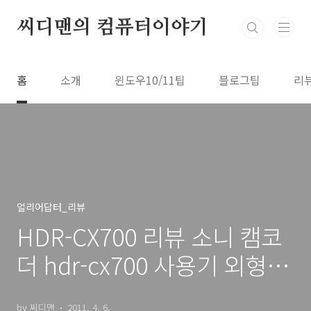
본문 바로가기
씨디맨의 컴퓨터이야기
홈
소개
윈도우10/11팁
블로그팁
리
얼리어답터_리뷰
HDR-CX700 리뷰 소니 캠코
더 hdr-cx700 사용기 외형 샘
플
by 씨디맨
2011. 4. 6.