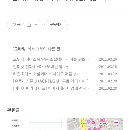
변경하세요.
공감
구독하기
'
모바일
' 카테고리의 다른 글
트위터 페이스북 연동 소셜매니저 어플 SNS 인맥
2011.03.20
늘리기 트위터 연동, 페이스북 연동, 갤럭시유 활
인터넷 전화 U+070 모바일 앱
2011.03.16
(2)
용기
(2)
티켓초이스 소셜커머스 사이트 어플
2011.03.12
(0)
[유플러스존 U+ACN] LG U+ 무료 와이파이 (Wi
2011.02.28
Fi U+ Zone)
[이미지패러디 어플] 이미지패러디앱 갤럭시탭
2011.02.28
(2)
활용 이미지 패러디 어플
(4)
관련글