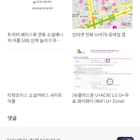
트위터 페이스북 연동 소셜매니
인터넷 전화 U+070 모바일 앱
저 어플 SNS 인맥 늘리기 트위
터 연동, 페이스북 연동, 갤럭시
유 활용기
티켓초이스 소셜커머스 사이트
[유플러스존 U+ACN] LG U+ 무
어플
료 와이파이 (WiFi U+ Zone)
댓글