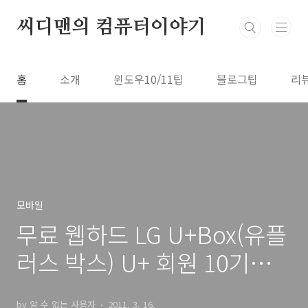
본문 바로가기
씨디맨의 컴퓨터이야기
홈
소개
윈도우10/11팁
블로그팁
리
모바일
무료 웹하드 LG U+Box(유플
러스 박스) U+ 회원 10기가
무료 업그레이드 포토인화, N
by 알 수 없는 사용자
2011. 3. 16.