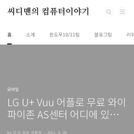
본문 바로가기
씨디맨의 컴퓨터이야기
홈
소개
윈도우10/11팁
블로그팁
리
모바일
LG U+ Vuu 어플로 무료 와이
파이존 AS센터 어디에 있을
까?
by 알 수 없는 사용자
2011. 9. 28.