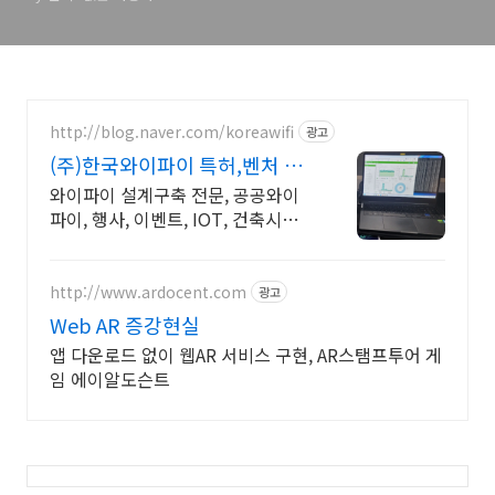
http://blog.naver.com/koreawifi
광고
(주)한국와이파이 특허,벤처 1:1
맞춤 상담 및 견적
와이파이 설계구축 전문, 공공와이
파이, 행사, 이벤트, IOT, 건축시설
와이파이 설계 구축 프로모션 전문
회사, 팝업스토어 등 다수 레퍼런스
보유
http://www.ardocent.com
광고
Web AR 증강현실
앱 다운로드 없이 웹AR 서비스 구현, AR스탬프투어 게
임 에이알도슨트