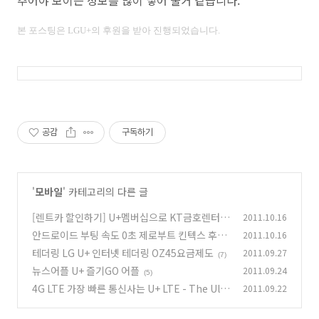
추어야 보이는 정보를 많이 넣어 둘거 같습니다.
본 포스팅은
LGU+의 후원을 받아 진행되었습니다.
공감
구독하기
'
모바일
' 카테고리의 다른 글
[렌트카 할인하기] U+멤버십으로 KT금호렌터카
2011.10.16
할인 40%받자
안드로이드 부팅 속도 0초 제로부트 킨텍스 후기
2011.10.16
(6)
테더링 LG U+ 인터넷 테더링 OZ45요금제도
2011.09.27
(7)
(7)
뉴스어플 U+ 즐기GO 어플
2011.09.24
(5)
4G LTE 가장 빠른 통신사는 U+ LTE - The Ulti
2011.09.22
mate
(4)