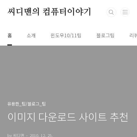
본문 바로가기
씨디맨의 컴퓨터이야기
홈
소개
윈도우10/11팁
블로그팁
리
유용한_팁/블로그_팁
이미지 다운로드 사이트 추천
by 씨디맨
2010. 12. 25.