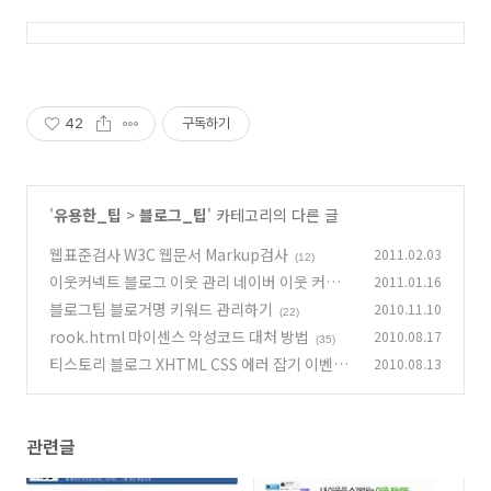
42
구독하기
'
유용한_팁
>
블로그_팁
' 카테고리의 다른 글
웹표준검사 W3C 웹문서 Markup검사
2011.02.03
(12)
이웃커넥트 블로그 이웃 관리 네이버 이웃 커넥트
2011.01.16
위젯
블로그팁 블로거명 키워드 관리하기
2010.11.10
(30)
(22)
rook.html 마이센스 악성코드 대처 방법
2010.08.17
(35)
티스토리 블로그 XHTML CSS 에러 잡기 이벤트
2010.08.13
(71)
관련글