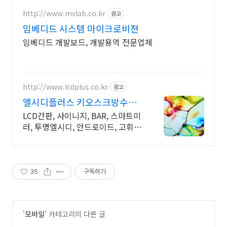
http://www.mvlab.co.kr
광고
임베디드 시스템 마이크로비젼
임베디드 개발보드, 개발용역 전문업체
http://www.lcdplus.co.kr
광고
엘시디플러스 키오스크방수함
체
LCD간판, 사이니지, BAR, 스마트미
러, 투명엘시디, 안드로이드, 고휘도
DID
35
구독하기
'
모바일
' 카테고리의 다른 글