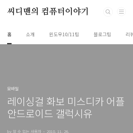
본문 바로가기
씨디맨의 컴퓨터이야기
홈
소개
윈도우10/11팁
블로그팁
리
모바일
레이싱걸 화보 미스디카 어플
안드로이드 갤럭시유
by 알 수 없는 사용자
2010. 11. 26.