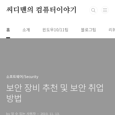
본문 바로가기
씨디맨의 컴퓨터이야기
홈
소개
윈도우10/11팁
블로그팁
리
소프트웨어/Security
보안 장비 추천 및 보안 취업
방법
by 알 수 없는 사용자
2010. 11. 13.