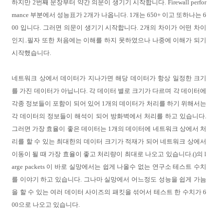
하지만
2
번째 문장부터 약간 의문이 생기기 시작합니다
.
Firewall perfor
mance
부분에서 성능표가
2
개가 나옵니다
. 1
개는
650+
이고 또하나는
6
00
입니다
.
그러면 의문이 생기기 시작합니다
. 2
개의 차이가 어떤 차이
인지
..
필자 또한 처음에는 이해를 하지 못하였으나 나중에 이해가 되기
시작했습니다
.
네트워크 상에서 데이터가 지나가면 해당 데이터가 항상 일정한 크기
를 가진 데이터가 아닙니다
.
각 데이터 별로 크기가 다르며 각 데이터에
각종 정보들이 포함이 되어 있어
1
개의 데이터가 처리를 하기 위해서는
각 데이터의 정보들이 해석이 되어 방화벽에서 처리를 하고 있습니다
.
그러면 가장 효율이 좋은 데이터는
1
개의 데이터에 네트워크 상에서 처
리를 할 수 있는 최대한의 데이터 크기가 적재가 되어 네트워크 상에서
이동이 될 때 가장 효율이 좋고 처리량이 최대로 나오고 있습니다
.()
의
l
arge packets
이 바로 실망에서는 쉽게 나올수 없는 연구소 테스트 수치
를 이야기 하고 있습니다
.
그나마 실망에서 어느정도 성능을 쉽게 가늠
을 할 수 있는 여러 데이터 사이즈의 패킷을 섞어서 테스트 한 수치가
6
00
으로 나오고 있습니다
.