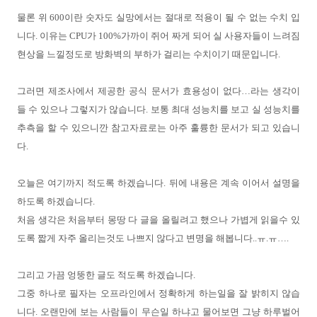
물론 위
600
이란 숫자도 실망에서는 절대로 적용이 될 수 없는 수치 입
니다
.
이유는
CPU
가
100%
가까이 쥐어 짜게 되어 실 사용자들이 느려짐
현상을 느낄정도로 방화벽의 부하가 걸리는 수치이기 때문입니다
.
그러면 제조사에서 제공한 공식 문서가 효용성이 없다
…
라는 생각이
들 수 있으나 그렇지가 않습니다
.
보통 최대 성능치를 보고 실 성능치를
추측을 할 수 있으니깐 참고자료로는 아주 훌륭한 문서가 되고 있습니
다
.
오늘은 여기까지 적도록 하겠습니다
.
뒤에 내용은 계속 이어서 설명을
하도록 하겠습니다
.
처음 생각은 처음부터 몽땅 다 글을 올릴려고 했으나 가볍게 읽을수 있
도록 짧게 자주 올리는것도 나쁘지 않다고 변명을 해봅니다
..
ㅠ
.
ㅠ
….
그리고 가끔 엉뚱한 글도 적도록 하겠습니다
.
그중 하나로 필자는 오프라인에서 정확하게 하는일을 잘 밝히지 않습
니다
.
오랜만에 보는 사람들이 무슨일 하냐고 물어보면 그냥 하루벌어