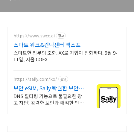
https://www.swcc.ai
광고
스마트 워크&컨택센터 엑스포
스마트한 업무의 조화. AX로 기업이 진화하다. 9월 9-
11일, 서울 COEX
https://saily.com/ko/
광고
보안 eSIM, Saily 탁월한 보안,
안정적인 연결
DNS 필터링 기능으로 불필요한 광
고 차단! 강력한 보안과 쾌적한 인터
넷 연결. 여름한정특가, 5% 할인에
Saily 크레딧 최대 5% 캐시백까지!